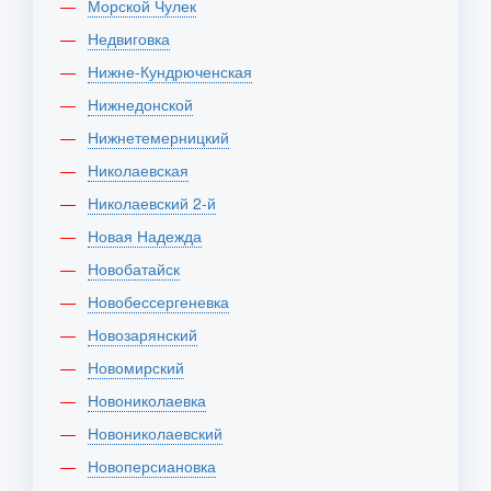
Морской Чулек
Недвиговка
Нижне-Кундрюченская
Нижнедонской
Нижнетемерницкий
Николаевская
Николаевский 2-й
Новая Надежда
Новобатайск
Новобессергеневка
Новозарянский
Новомирский
Новониколаевка
Новониколаевский
Новоперсиановка