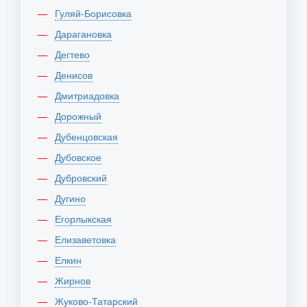
Гуляй-Борисовка
Дарагановка
Дегтево
Денисов
Дмитриадовка
Дорожный
Дубенцовская
Дубовское
Дубровский
Дугино
Егорлыкская
Елизаветовка
Елкин
Жирнов
Жуково-Татарский