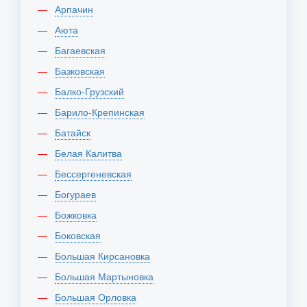
Арпачин
Аюта
Багаевская
Базковская
Балко-Грузский
Барило-Крепинская
Батайск
Белая Калитва
Бессергеневская
Богураев
Божковка
Боковская
Большая Кирсановка
Большая Мартыновка
Большая Орловка