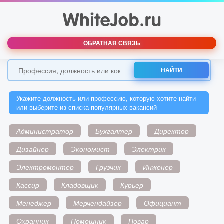
ОБРАТНАЯ СВЯЗЬ
НАЙТИ
Укажите должность или профессию, которую хотите найти
или выберите из списка популярных вакансий
Администратор
Бухгалтер
Директор
Дизайнер
Экономист
Электрик
Электромонтер
Грузчик
Инженер
Кассир
Кладовщик
Курьер
Менеджер
Мерчендайзер
Официант
Охранник
Помощник
Повар