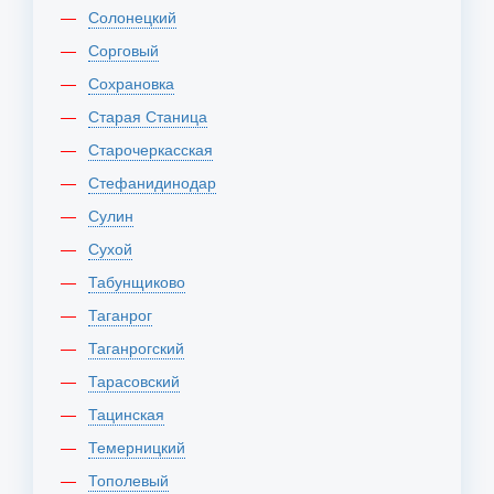
Солонецкий
Сорговый
Сохрановка
Старая Станица
Старочеркасская
Стефанидинодар
Сулин
Сухой
Табунщиково
Таганрог
Таганрогский
Тарасовский
Тацинская
Темерницкий
Тополевый