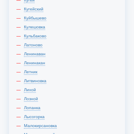
Кугейский
Куйбышево
Кулешовка
Кульбаково
Латоново
Ленинаван
Ленинакан
Летник
Литвиновка
Лихой
Лозной
Лопанка
Лысогорка
Малокирсановка