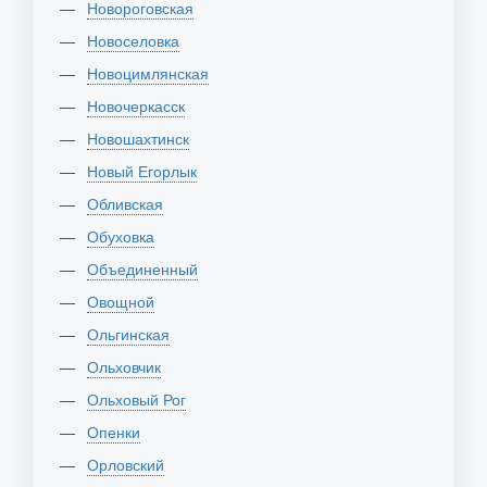
Новороговская
Новоселовка
Новоцимлянская
Новочеркасск
Новошахтинск
Новый Егорлык
Обливская
Обуховка
Объединенный
Овощной
Ольгинская
Ольховчик
Ольховый Рог
Опенки
Орловский