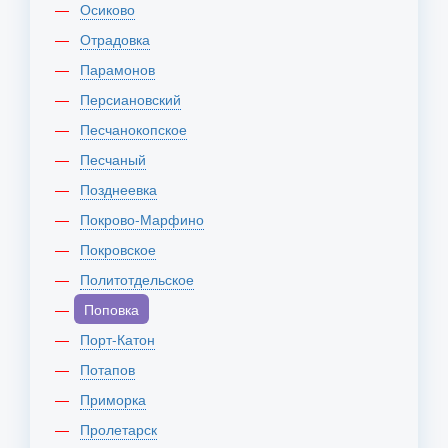
Осиково
Отрадовка
Парамонов
Персиановский
Песчанокопское
Песчаный
Позднеевка
Покрово-Марфино
Покровское
Политотдельское
Поповка
Порт-Катон
Потапов
Приморка
Пролетарск