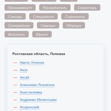
Программист
Руководитель
Секретарь
Слесарь
Специалист
Строитель
Супервайзер
Сварщик
Уборщик
Водитель
Юрист
Ростовская область, Поповка
Авило-Успенка
Азов
Аксай
Алексеево-Лозовское
Анастасиевка
Андреево-Мелентьево
Апаринский