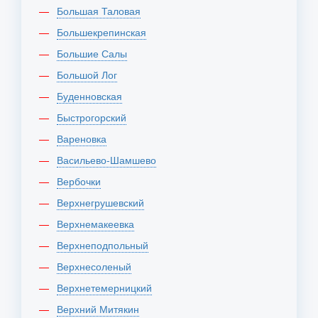
Большая Таловая
Большекрепинская
Большие Салы
Большой Лог
Буденновская
Быстрогорский
Вареновка
Васильево-Шамшево
Вербочки
Верхнегрушевский
Верхнемакеевка
Верхнеподпольный
Верхнесоленый
Верхнетемерницкий
Верхний Митякин