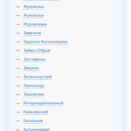
Жуковская
Жуковское
Журавлевка
Заветное
Задонно-Кагальницкая
Займо-Обрыв
Заплавская
Зверево
Зеленолугский
Зерноград
Зимовники
Интернациональный
Кавалерский
Кагальник
Кагальницкая