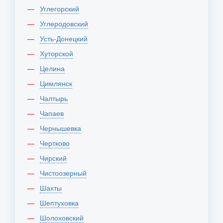
Углегорский
Углеродовский
Усть-Донецкий
Хуторской
Целина
Цимлянск
Чалтырь
Чапаев
Чернышевка
Чертково
Чирский
Чистоозерный
Шахты
Шептуховка
Шолоховский