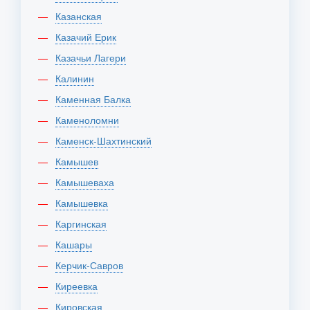
Казанская
Казачий Ерик
Казачьи Лагери
Калинин
Каменная Балка
Каменоломни
Каменск-Шахтинский
Камышев
Камышеваха
Камышевка
Каргинская
Кашары
Керчик-Савров
Киреевка
Кировская