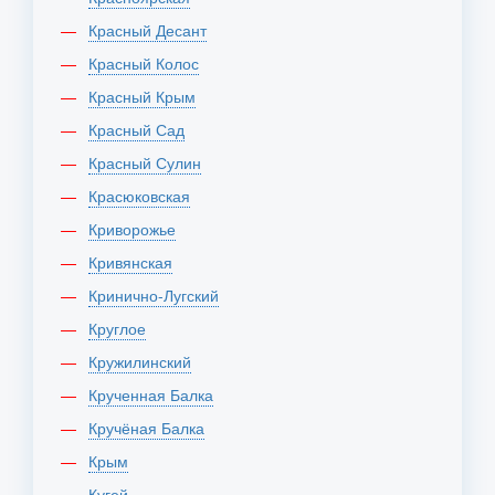
Красный Десант
Красный Колос
Красный Крым
Красный Сад
Красный Сулин
Красюковская
Криворожье
Кривянская
Кринично-Лугский
Круглое
Кружилинский
Крученная Балка
Кручёная Балка
Крым
Кугей