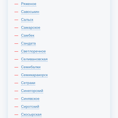
Ряженое
Савоськин
Сальск
Самарское
Самбек
Сандата
Светлоречное
Селивановская
Семибалки
Семикаракорск
Сетраки
Синегорский
Синявское
Сиротский
Скосырская