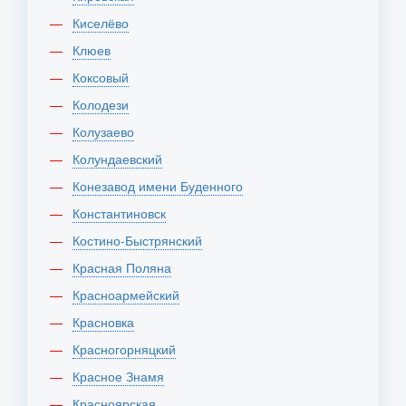
Киселёво
Клюев
Коксовый
Колодези
Колузаево
Колундаевский
Конезавод имени Буденного
Константиновск
Костино-Быстрянский
Красная Поляна
Красноармейский
Красновка
Красногорняцкий
Красное Знамя
Красноярская