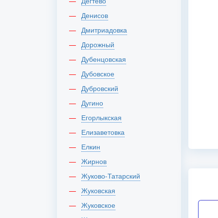
Дегтево
Денисов
Дмитриадовка
Дорожный
Дубенцовская
Дубовское
Дубровский
Дугино
Егорлыкская
Елизаветовка
Елкин
Жирнов
Жуково-Татарский
Жуковская
Жуковское