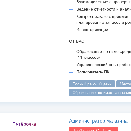
Взаимодействие с проверя
Ведение отчетности и анал
Контроль заказов, приемки, 
планирование запасов и ро
Инвентаризации
ОТ ВАС:
Образование не ниже средн
(11 классов)
Управленческий опыт работ
Пользователь ПК
полный рабочий день
мест
образование: не имеет значения
Администратор магазина
Пятёрочка
Требования: От 1 года