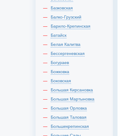
Базковская
Балко-Грузский
Барило-Крепинская
Батайск
Белая Калитва
Бессергеневская
Богураев
Божковка
Боковская
Большая Кирсановка
Большая Мартыновка
Большая Орловка
Большая Таловая
Большекрепинская
Большие Салы