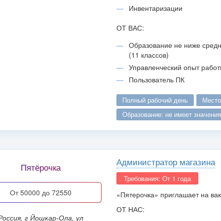
Инвентаризации
ОТ ВАС:
Образование не ниже средн
(11 классов)
Управленческий опыт работ
Пользователь ПК
полный рабочий день
мест
образование: не имеет значения
Администратор магазина
Пятёрочка
Требования: От 1 года
от 50000 до 72550
«Пятерочка» приглашает на ва
ОТ НАС:
ошкар-Ола, ул