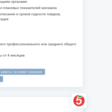
ющими органами
из плановых показателей магазина
списания и сроков годности товаров,
тация
его профессионального или среднего общего
ы от 4 месяцев
о работы: не имеет значения