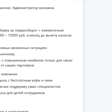
кансию: Администратор магазина
бавка за товарооборот + ежемесячная
0 – 72550 руб. в месяц до вычета налогов
ложных жизненных ситуациях
ьничному
» с повышенным кэшбеком только для своих
и от наших партнёров
т компании
ыха с бесплатным кофе и чаем
лючая поддержку узких специалистов
ыха для детей сотрудников
на и сотрудников