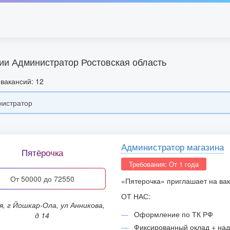
ии Администратор Ростовская область
вакансий: 12
Администратор магазина
Пятёрочка
Требования: От 1 года
от 50000 до 72550
«Пятерочка» приглашает на ва
ОТ НАС:
Оформление по ТК РФ
д 14
Фиксированный оклад + над