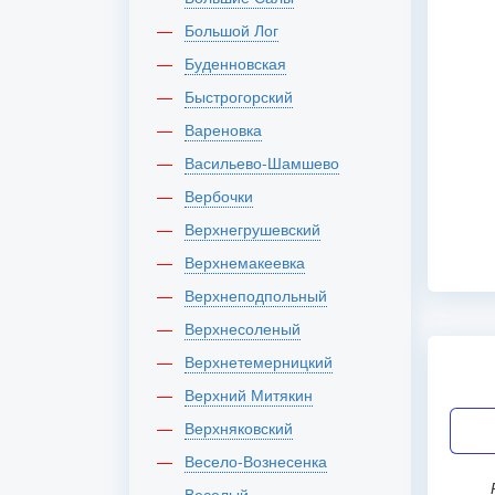
Большой Лог
Буденновская
Быстрогорский
Вареновка
Васильево-Шамшево
Вербочки
Верхнегрушевский
Верхнемакеевка
Верхнеподпольный
Верхнесоленый
Верхнетемерницкий
Верхний Митякин
Верхняковский
Весело-Вознесенка
Россия, г Й
Веселый