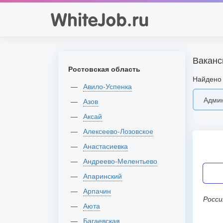
Ваканс
Ростовская область
Найдено 
Авило-Успенка
Азов
Аксай
Алексеево-Лозовское
Анастасиевка
Андреево-Мелентьево
Апаринский
Арпачин
Россия, г Йошкар-Ола, ул Анникова,
Аюта
Багаевская