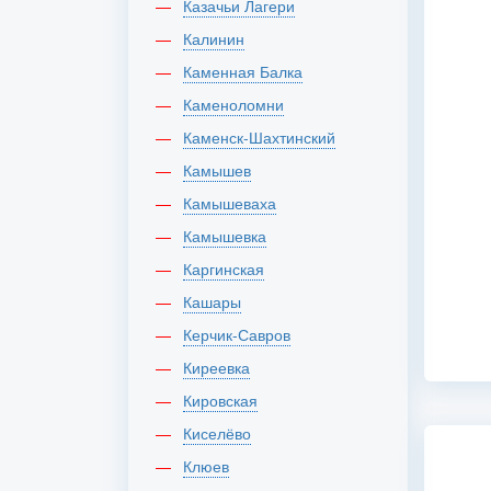
Казачьи Лагери
Калинин
Каменная Балка
Каменоломни
Каменск-Шахтинский
Камышев
Камышеваха
Камышевка
Каргинская
Кашары
Керчик-Савров
Киреевка
Кировская
Киселёво
Клюев