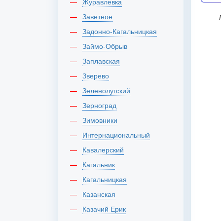
Журавлевка
Заветное
Россия, г Й
Задонно-Кагальницкая
Займо-Обрыв
Заплавская
Зверево
Зеленолугский
Зерноград
Зимовники
Интернациональный
Кавалерский
Кагальник
Кагальницкая
Казанская
Казачий Ерик