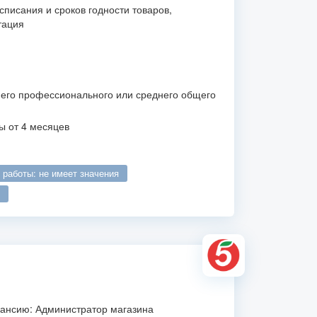
списания и сроков годности товаров,
тация
его профессионального или среднего общего
ы от 4 месяцев
о работы: не имеет значения
кансию: Администратор магазина