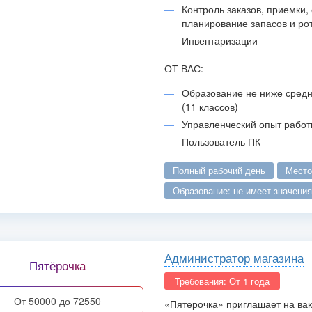
Контроль заказов, приемки, 
планирование запасов и ро
Инвентаризации
ОТ ВАС:
Образование не ниже средн
(11 классов)
Управленческий опыт работ
Пользователь ПК
полный рабочий день
мест
образование: не имеет значения
Администратор магазина
Пятёрочка
Требования: От 1 года
от 50000 до 72550
«Пятерочка» приглашает на ва