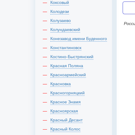
Коксовый
Колодези
Колузаево
Россия, г Йошкар-Ола, ул Крылова,
Колундаевский
Конезавод имени Буденного
Константиновск
Костино-Быстрянский
Красная Поляна
Красноармейский
Красновка
Красногорняцкий
Красное Знамя
Красноярская
Красный Десант
Красный Колос