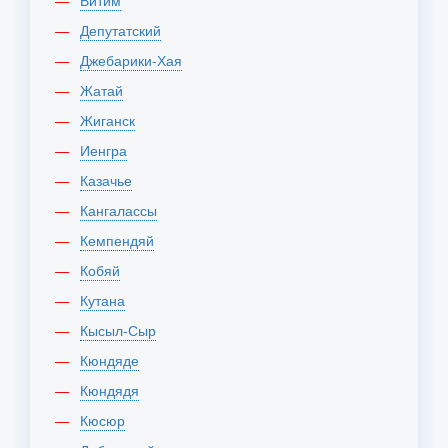
Витим
Депутатский
Джебарики-Хая
Жатай
Жиганск
Иенгра
Казачье
Кангалассы
Кемпендяй
Кобяй
Кутана
Кысыл-Сыр
Кюндяде
Кюндядя
Кюсюр