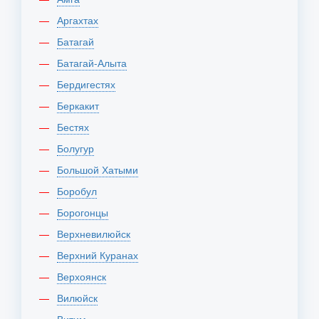
Аргахтах
Батагай
Батагай-Алыта
Бердигестях
Беркакит
Бестях
Болугур
Большой Хатыми
Боробул
Борогонцы
Верхневилюйск
Верхний Куранах
Верхоянск
Вилюйск