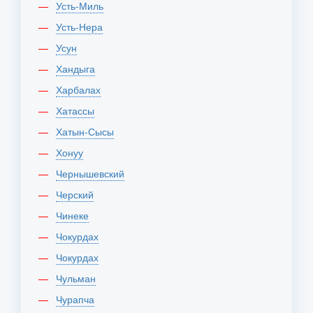
Усть-Миль
Усть-Нера
Усун
Хандыга
Харбалах
Хатассы
Хатын-Сысы
Хонуу
Чернышевский
Черский
Чинеке
Чокурдах
Чокурдах
Чульман
Чурапча