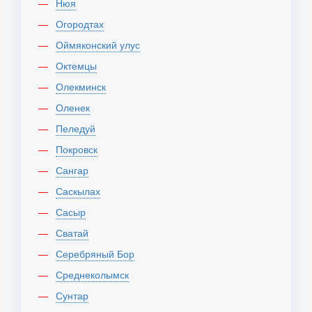
Нюя
Огородтах
Оймяконский улус
Октемцы
Олекминск
Оленек
Пеледуй
Покровск
Сангар
Саскылах
Сасыр
Сватай
Серебряный Бор
Среднеколымск
Сунтар