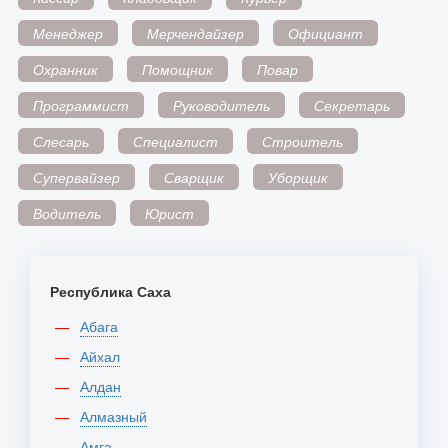
Менеджер
Мерчендайзер
Официант
Охранник
Помощник
Повар
Программист
Руководитель
Секретарь
Слесарь
Специалист
Строитель
Супервайзер
Сварщик
Уборщик
Водитель
Юрист
Республика Саха
Абага
Айхал
Алдан
Алмазный
Амга