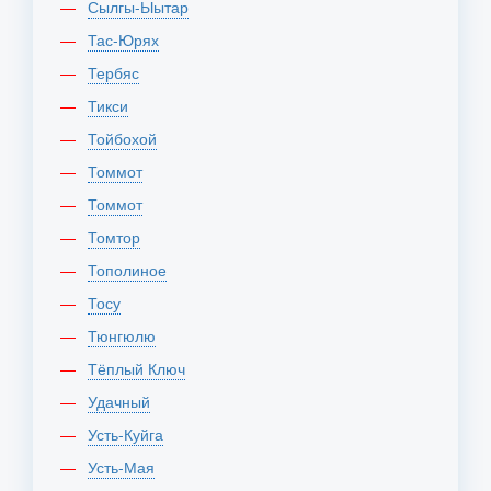
Сылгы-Ыытар
Тас-Юрях
Тербяс
Тикси
Тойбохой
Томмот
Томмот
Томтор
Тополиное
Тосу
Тюнгюлю
Тёплый Ключ
Удачный
Усть-Куйга
Усть-Мая