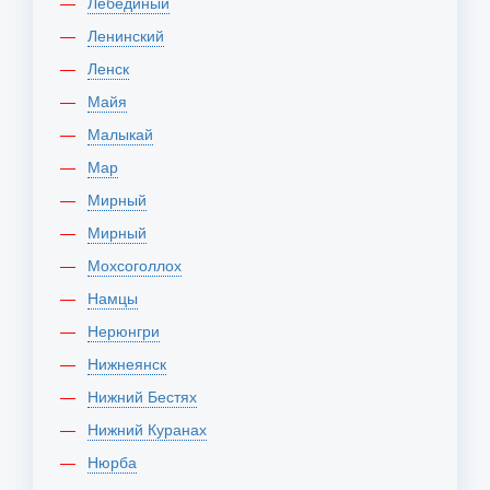
Лебединый
Ленинский
Ленск
Майя
Малыкай
Мар
Мирный
Мирный
Мохсоголлох
Намцы
Нерюнгри
Нижнеянск
Нижний Бестях
Нижний Куранах
Нюрба