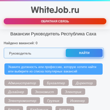
ОБРАТНАЯ СВЯЗЬ
Вакансии Руководитель Республика Саха
Найдено вакансий: 0
НАЙТИ
Укажите должность или профессию, которую хотите найти
или выберите из списка популярных вакансий
Администратор
Бухгалтер
Директор
Дизайнер
Экономист
Электрик
Электромонтер
Грузчик
Инженер
Кассир
Кладовщик
Курьер