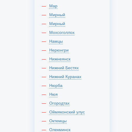
Мар
Мирный
Мирный
Мохсоголлох
Намцы
Нерюнгри
Нижнеянск
Нижний Бестях
Нижний Куранах
Нюрба
Нюя
Огородтах
Оймяконский улус
Октемцы
Олекминск