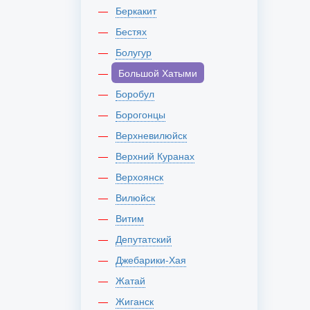
Беркакит
Бестях
Болугур
Большой Хатыми
Боробул
Борогонцы
Верхневилюйск
Верхний Куранах
Верхоянск
Вилюйск
Витим
Депутатский
Джебарики-Хая
Жатай
Жиганск