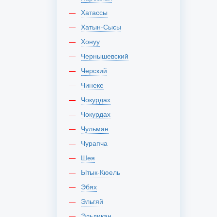
Хатассы
Хатын-Сысы
Хонуу
Чернышевский
Черский
Чинеке
Чокурдах
Чокурдах
Чульман
Чурапча
Шея
Ытык-Кюель
Эбях
Эльгяй
Эльдикан