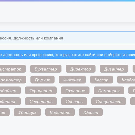
е должность или профессию, которую хотите найти или выберите из спи
нистратор
Бухгалтер
Директор
Дизайнер
тромонтер
Грузчик
Инженер
Кассир
Кладо
ндайзер
Официант
Охранник
Помощник
одитель
Секретарь
Слесарь
Специалист
ик
Уборщик
Водитель
Юрист