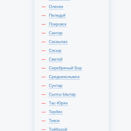
Оленек
Пеледуй
Покровск
Сангар
Саскылах
Сасыр
Сватай
Серебряный Бор
Среднеколымск
Сунтар
Сылгы-Ыытар
Тас-Юрях
Тербяс
Тикси
Тойбохой