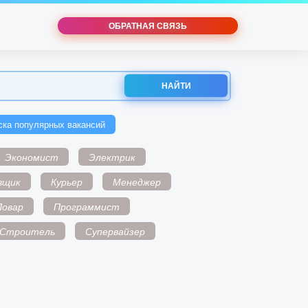
ОБРАТНАЯ СВЯЗЬ
НАЙТИ
ска популярных вакансий
Экономист
Электрик
вщик
Курьер
Менеджер
Повар
Программист
Строитель
Супервайзер