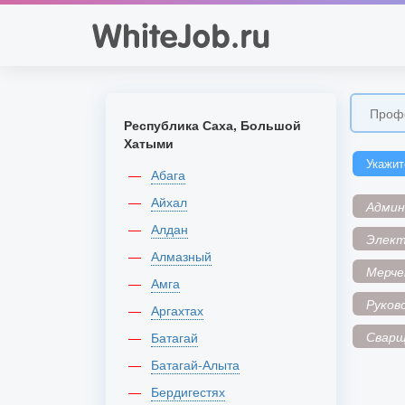
Республика Саха, Большой
Хатыми
Укажит
Абага
Айхал
Адми
Алдан
Элек
Алмазный
Мерче
Амга
Руков
Аргахтах
Сварщ
Батагай
Батагай-Алыта
Бердигестях