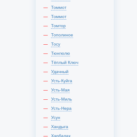
Томмот
Томмот
Томтор
Тополиное
Тосу
Тюнгюлю
Тёплый Ключ
Удачный
Усть-Куйга
Усть-Мая
Усть-Миль
Усть-Нера
Усун
Хандыга
Харбалах