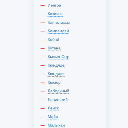
Иенгра
Казачье
Кангалассы
Кемпендяй
Кобяй
Кутана
Кысыл-Сыр
Кюндяде
Кюндядя
Кюсюр
Лебединый
Ленинский
Ленск
Майя
Малыкай