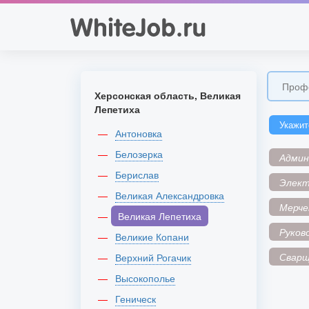
Херсонская область, Великая
Лепетиха
Укажит
Антоновка
Белозерка
Адми
Берислав
Элек
Великая Александровка
Мерче
Великая Лепетиха
Руков
Великие Копани
Сварщ
Верхний Рогачик
Высокополье
Геническ