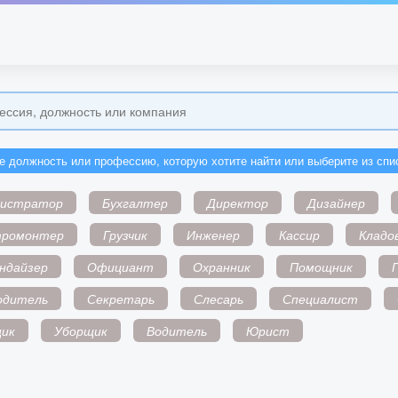
е должность или профессию, которую хотите найти или выберите из спи
нистратор
Бухгалтер
Директор
Дизайнер
тромонтер
Грузчик
Инженер
Кассир
Кладо
ндайзер
Официант
Охранник
Помощник
одитель
Секретарь
Слесарь
Специалист
ик
Уборщик
Водитель
Юрист