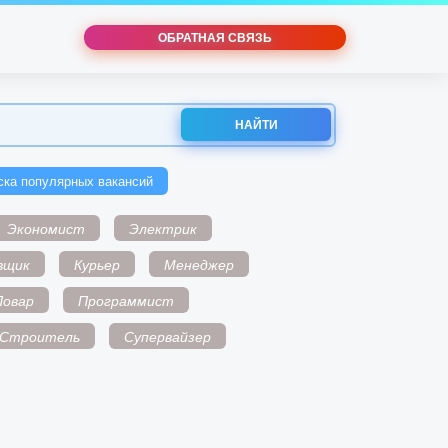
ОБРАТНАЯ СВЯЗЬ
НАЙТИ
ска популярных вакансий
Экономист
Электрик
вщик
Курьер
Менеджер
Повар
Программист
Строитель
Супервайзер