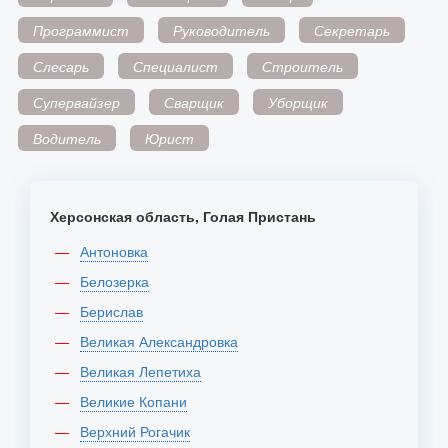
Программист
Руководитель
Секретарь
Слесарь
Специалист
Строитель
Супервайзер
Сварщик
Уборщик
Водитель
Юрист
Херсонская область, Голая Пристань
Антоновка
Белозерка
Берислав
Великая Александровка
Великая Лепетиха
Великие Копани
Верхний Рогачик