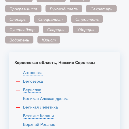
Программист
Руководитель
Секретарь
Слесарь
Специалист
Строитель
Супервайзер
Сварщик
Уборщик
Водитель
Юрист
Херсонская область, Нижние Серогозы
Антоновка
Белозерка
Берислав
Великая Александровка
Великая Лепетиха
Великие Копани
Верхний Рогачик