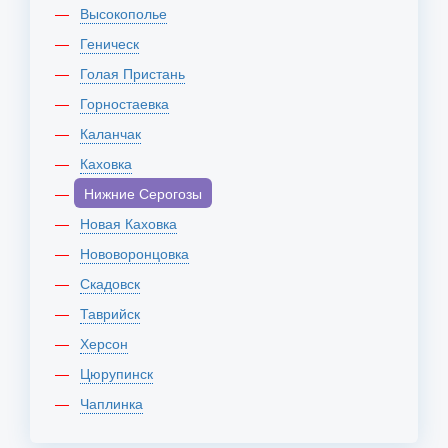
Высокополье
Геническ
Голая Пристань
Горностаевка
Каланчак
Каховка
Нижние Серогозы
Новая Каховка
Нововоронцовка
Скадовск
Таврийск
Херсон
Цюрупинск
Чаплинка