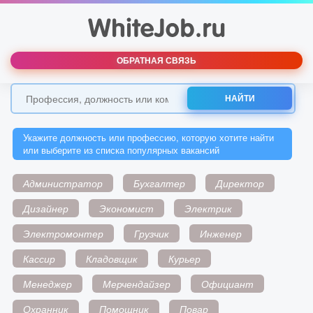
ОБРАТНАЯ СВЯЗЬ
НАЙТИ
Укажите должность или профессию, которую хотите найти
или выберите из списка популярных вакансий
Администратор
Бухгалтер
Директор
Дизайнер
Экономист
Электрик
Электромонтер
Грузчик
Инженер
Кассир
Кладовщик
Курьер
Менеджер
Мерчендайзер
Официант
Охранник
Помощник
Повар