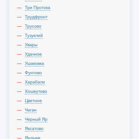
Три Протока
Трудфронт
Трусово
Тузуклей
Увары
Удачное
Ушаковка
Фунтово
Харабали
Хошеутово
Цветное
Чаган
Черный Яр
Яксатово
Яндыки