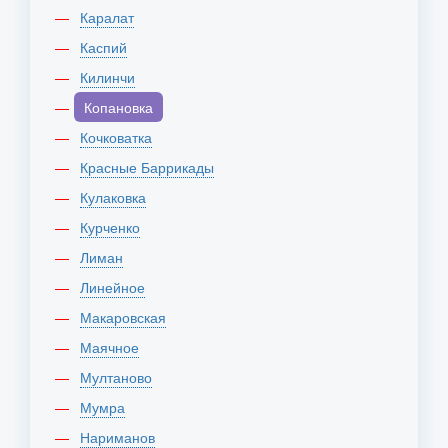
Каралат
Каспий
Килинчи
Копановка
Кочковатка
Красные Баррикады
Кулаковка
Курченко
Лиман
Линейное
Макаровская
Маячное
Мултаново
Мумра
Нариманов