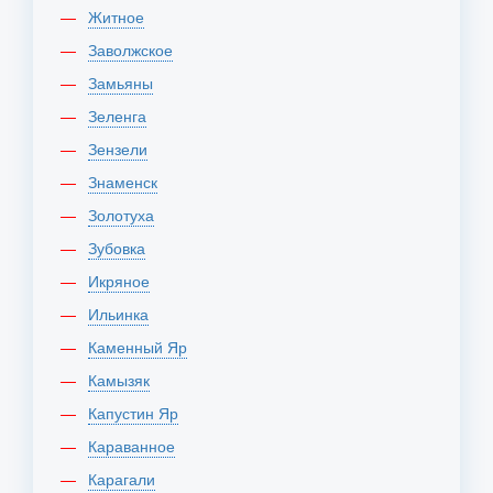
Житное
Заволжское
Замьяны
Зеленга
Зензели
Знаменск
Золотуха
Зубовка
Икряное
Ильинка
Каменный Яр
Камызяк
Капустин Яр
Караванное
Карагали