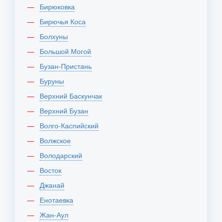
Бирюковка
Бирючья Коса
Болхуны
Большой Могой
Бузан-Пристань
Буруны
Верхний Баскунчак
Верхний Бузан
Волго-Каспийский
Волжское
Володарский
Восток
Джанай
Енотаевка
Жан-Аул