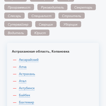
Программист
Руководитель
Секретарь
Слесарь
Специалист
Строитель
Супервайзер
Сварщик
Уборщик
Водитель
Юрист
Астраханская область, Копановка
Аксарайский
Алча
Астрахань
Атал
Ахтубинск
Байбек
Бахтемир