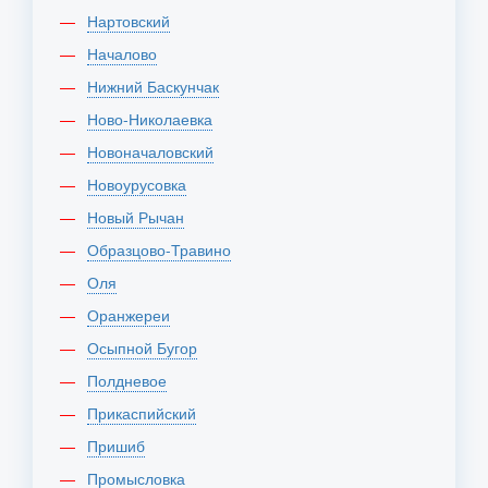
Нартовский
Началово
Нижний Баскунчак
Ново-Николаевка
Новоначаловский
Новоурусовка
Новый Рычан
Образцово-Травино
Оля
Оранжереи
Осыпной Бугор
Полдневое
Прикаспийский
Пришиб
Промысловка