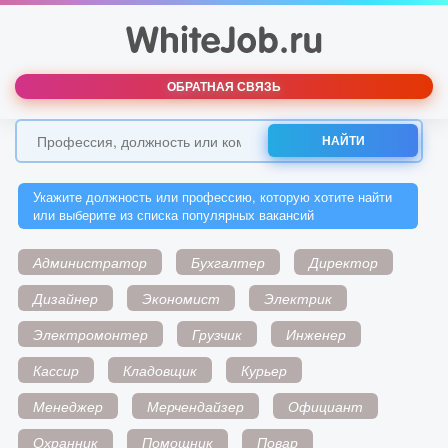
ОБРАТНАЯ СВЯЗЬ
НАЙТИ
Укажите должность или профессию, которую хотите найти
или выберите из списка популярных вакансий
Администратор
Бухгалтер
Директор
Дизайнер
Экономист
Электрик
Электромонтер
Грузчик
Инженер
Кассир
Кладовщик
Курьер
Менеджер
Мерчендайзер
Официант
Охранник
Помощник
Повар