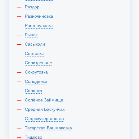
Раздор
Разночиновка
Растопуловка
Рынок
Сасыколи
Сеитовка
Селитренное
Сокрутовка
Солодники
Солянка
Солёное Займище
Средний Баскунчак
Старокучергановка
Татарская Башмаковка
Тишково