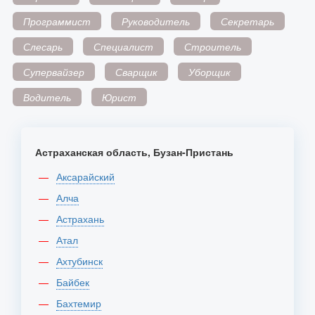
Программист
Руководитель
Секретарь
Слесарь
Специалист
Строитель
Супервайзер
Сварщик
Уборщик
Водитель
Юрист
Астраханская область, Бузан-Пристань
Аксарайский
Алча
Астрахань
Атал
Ахтубинск
Байбек
Бахтемир