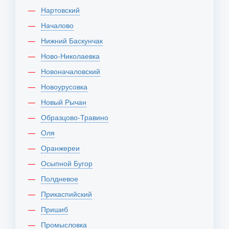
Нартовский
Началово
Нижний Баскунчак
Ново-Николаевка
Новоначаловский
Новоурусовка
Новый Рычан
Образцово-Травино
Оля
Оранжереи
Осыпной Бугор
Полдневое
Прикаспийский
Пришиб
Промысловка