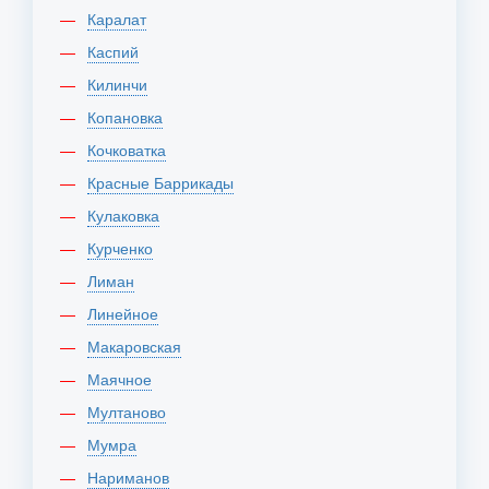
Каралат
Каспий
Килинчи
Копановка
Кочковатка
Красные Баррикады
Кулаковка
Курченко
Лиман
Линейное
Макаровская
Маячное
Мултаново
Мумра
Нариманов