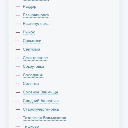
Раздор
Разночиновка
Растопуловка
Рынок
Сасыколи
Сеитовка
Селитренное
Сокрутовка
Солодники
Солянка
Солёное Займище
Средний Баскунчак
Старокучергановка
Татарская Башмаковка
Тишково