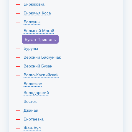
Бирюковка
Бирючья Коса
Болхуны
Большой Могой
Бузан-Пристань
Буруны
Верхний Баскунчак
Верхний Бузан
Волго-Каспийский
Волжское
Володарский
Восток
Джанай
Енотаевка
Жан-Аул