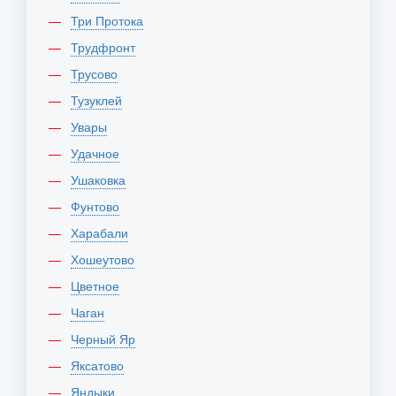
Три Протока
Трудфронт
Трусово
Тузуклей
Увары
Удачное
Ушаковка
Фунтово
Харабали
Хошеутово
Цветное
Чаган
Черный Яр
Яксатово
Яндыки