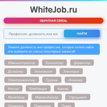
ОБРАТНАЯ СВЯЗЬ
НАЙТИ
Укажите должность или профессию, которую хотите найти
или выберите из списка популярных вакансий
Администратор
Бухгалтер
Директор
Дизайнер
Экономист
Электрик
Электромонтер
Грузчик
Инженер
Кассир
Кладовщик
Курьер
Менеджер
Мерчендайзер
Официант
Охранник
Помощник
Повар