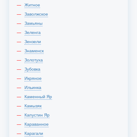
Житное
Заволжское
Замьяны
Зеленга
Зензели
Знаменск
Золотуха
Зубовка
Икряное
Ильинка
Каменный Яр
Камызяк
Капустин Яр
Караванное
Карагали