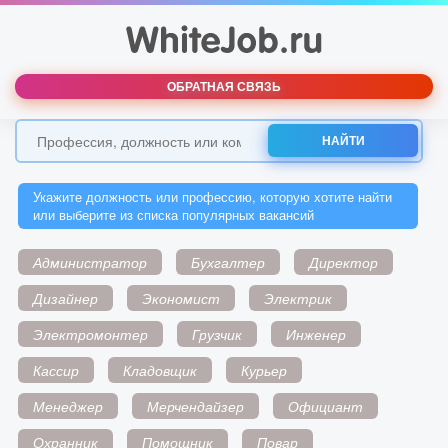
ОБРАТНАЯ СВЯЗЬ
НАЙТИ
Укажите должность или профессию, которую хотите найти
или выберите из списка популярных вакансий
Администратор
Бухгалтер
Директор
Дизайнер
Экономист
Электрик
Электромонтер
Грузчик
Инженер
Кассир
Кладовщик
Курьер
Менеджер
Мерчендайзер
Официант
Охранник
Помощник
Повар