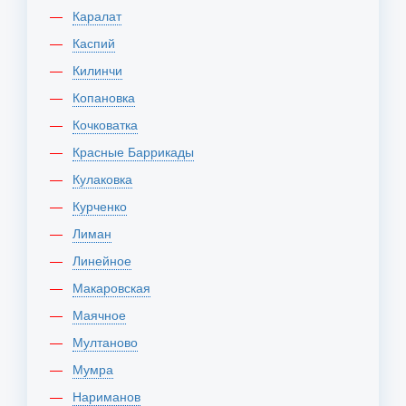
Каралат
Каспий
Килинчи
Копановка
Кочковатка
Красные Баррикады
Кулаковка
Курченко
Лиман
Линейное
Макаровская
Маячное
Мултаново
Мумра
Нариманов