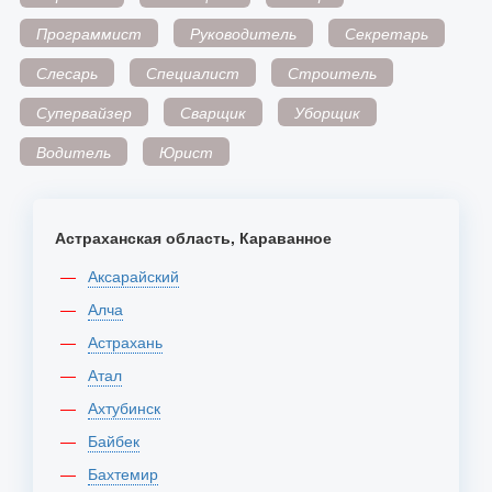
Программист
Руководитель
Секретарь
Слесарь
Специалист
Строитель
Супервайзер
Сварщик
Уборщик
Водитель
Юрист
Астраханская область, Караванное
Аксарайский
Алча
Астрахань
Атал
Ахтубинск
Байбек
Бахтемир