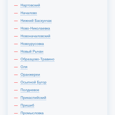
Нартовский
Началово
Нижний Баскунчак
Ново-Николаевка
Новоначаловский
Новоурусовка
Новый Рычан
Образцово-Травино
Оля
Оранжереи
Осыпной Бугор
Полдневое
Прикаспийский
Пришиб
Промысловка