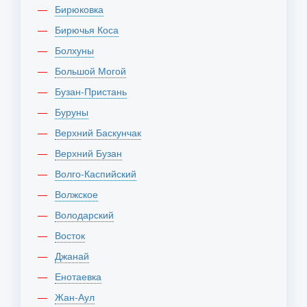
Бирюковка
Бирючья Коса
Болхуны
Большой Могой
Бузан-Пристань
Буруны
Верхний Баскунчак
Верхний Бузан
Волго-Каспийский
Волжское
Володарский
Восток
Джанай
Енотаевка
Жан-Аул