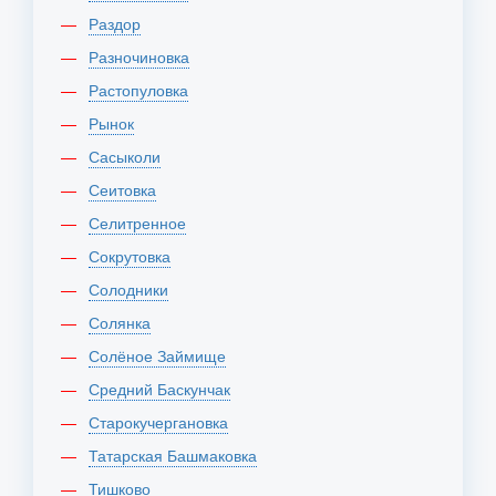
Раздор
Разночиновка
Растопуловка
Рынок
Сасыколи
Сеитовка
Селитренное
Сокрутовка
Солодники
Солянка
Солёное Займище
Средний Баскунчак
Старокучергановка
Татарская Башмаковка
Тишково