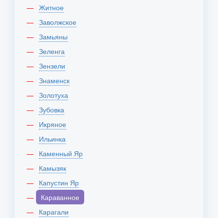
Житное
Заволжское
Замьяны
Зеленга
Зензели
Знаменск
Золотуха
Зубовка
Икряное
Ильинка
Каменный Яр
Камызяк
Капустин Яр
Караванное
Карагали