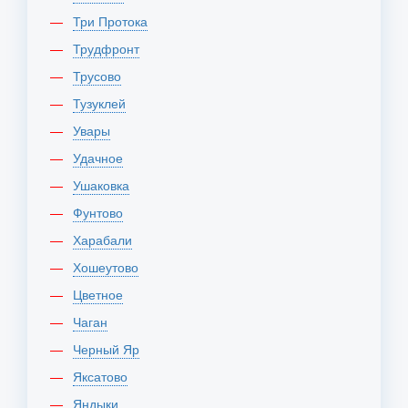
Три Протока
Трудфронт
Трусово
Тузуклей
Увары
Удачное
Ушаковка
Фунтово
Харабали
Хошеутово
Цветное
Чаган
Черный Яр
Яксатово
Яндыки