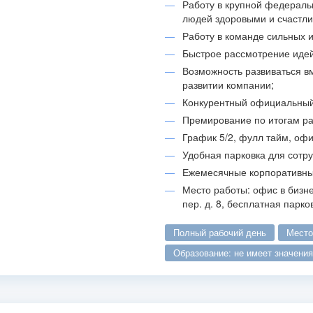
Работу в крупной федераль
людей здоровыми и счастл
Работу в команде сильных 
Быстрое рассмотрение идей
Возможность развиваться вм
развитии компании;
Конкурентный официальный 
Премирование по итогам ра
График 5/2, фулл тайм, офи
Удобная парковка для сотр
Ежемесячные корпоративные
Место работы: офис в бизн
пер. д. 8, бесплатная парко
полный рабочий день
мест
образование: не имеет значения