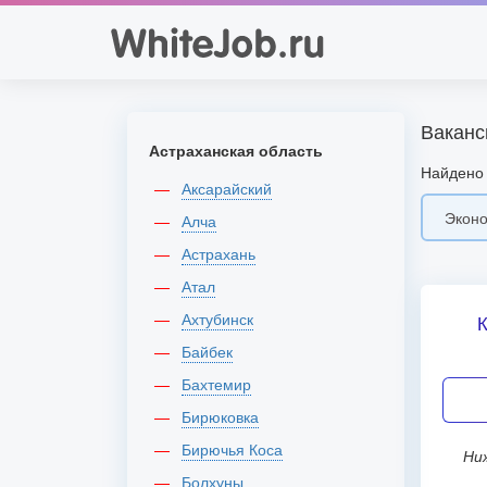
Ваканс
Астраханская область
Найдено 
Аксарайский
Алча
Астрахань
Атал
Ахтубинск
Байбек
Бахтемир
Бирюковка
Бирючья Коса
Нижний Новгород, Мотальный
Болхуны