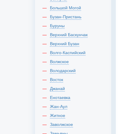
Большой Могой
Бузан-Пристань
Буруны
Верхний Баскунчак
Верхний Бузан
Волго-Каспийский
Волжское
Володарский
Восток
Джанай
Енотаевка
Жан-Аул
Житное
Заволжское
Замьяны