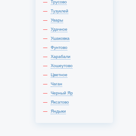
Трусово
Тузуклей
Увары
Удачное
Ушаковка
Фунтово
Харабали
Хошеутово
Цветное
Чаган
Черный Яр
Яксатово
Яндыки