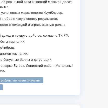
ной розничной сети с честной миссией делать
ивыми;
и увлеченных маркетологов КуулКлевер;
 и объективную оценку результатов;
есте с командой и играть важную роль в
доход и трудоустройство, согласно ТК РФ;
боты компании;
с/гибрид;
удников компании;
 бонусные баллы и дегустации;
ес-парке Бугров, Ленинский район, Мотальный
вка.
о работы: не имеет значения