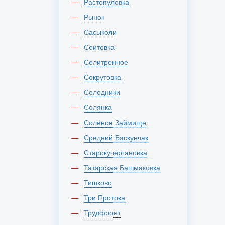
Растопуловка
Рынок
Сасыколи
Сеитовка
Селитренное
Сокрутовка
Солодники
Солянка
Солёное Займище
Средний Баскунчак
Старокучергановка
Татарская Башмаковка
Тишково
Три Протока
Трудфронт