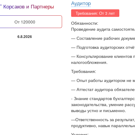
Аудитор
Г Корсаков и Партнеры
Требования: От 3 лет
от 120000
Обязанности:
Проведение аудита самостоятел
6.8.2026
— Составление рабочих докуме
— Подготовка аудиторских отчё
— Консультирование клиентов п
налогообложения.
Требования:
— Опыт работы аудитором не м
— Аттестат аудитора обязателе
- Знание стандартов бухгалтерс
законодательства, умение расс
выводы устно и письменно.
—Ответственность за результат
продуктивно, навык параллельн
Условия: