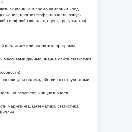
я;
дать акционные и промо‑кампании «под
ложения, прогноз эффективности, запуск,
айн и офлайн каналах, оценка результатов).
ой аналитике или аналитике программ
и массивами данных, знание основ статистики
особности;
навыки (для взаимодействия с сотрудниками
ость на результат, инициативность,
ти маркетинга, математики, статистики,
циплин.