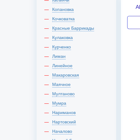
А
Копановка
Кочковатка
Красные Баррикады
Кулаковка
Курченко
Лиман
Линейное
Макаровская
Маячное
Мултаново
Мумра
Нариманов
Нартовский
Началово