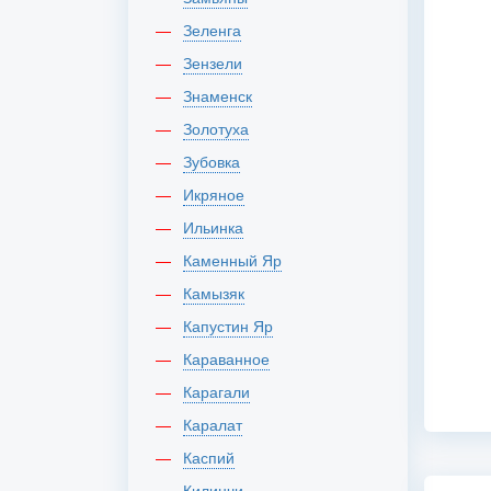
Зеленга
Зензели
Знаменск
Золотуха
Зубовка
Икряное
Ильинка
Каменный Яр
Камызяк
Капустин Яр
Караванное
Карагали
Каралат
Каспий
Килинчи