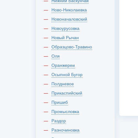
Нижний Баскунчак
Ново-Николаевка
Новоначаловский
Новоурусовка
Новый Рычан
Образцово-Травино
Оля
Оранжереи
Осыпной Бугор
Полдневое
Прикаспийский
Пришиб
Промысловка
Раздор
Разночиновка