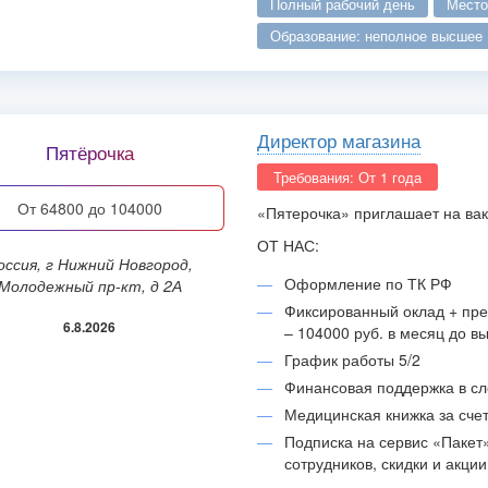
полный рабочий день
мест
образование: неполное высшее
Директор магазина
Пятёрочка
Требования: От 1 года
от 64800 до 104000
«Пятерочка» приглашает на вак
ОТ НАС:
Оформление по ТК РФ
Молодежный пр-кт, д 2А
Фиксированный оклад + пре
6.8.2026
– 104000 руб. в месяц до в
График работы 5/2
Финансовая поддержка в с
Медицинская книжка за сче
Подписка на сервис «Пакет
сотрудников, скидки и акци