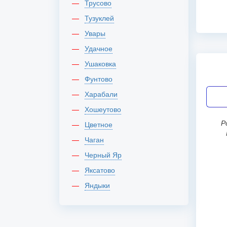
Трусово
Тузуклей
Увары
Удачное
Ушаковка
Фунтово
Харабали
Хошеутово
Россия, г Нижний Новгород,
Цветное
Чаган
Черный Яр
Яксатово
Яндыки