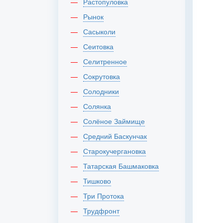
Растопуловка
Рынок
Сасыколи
Сеитовка
Селитренное
Сокрутовка
Солодники
Солянка
Солёное Займище
Средний Баскунчак
Старокучергановка
Татарская Башмаковка
Тишково
Три Протока
Трудфронт