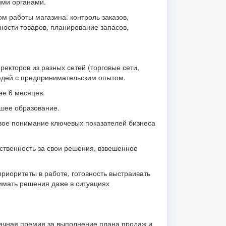
ми органами.
м работы магазина: контроль заказов,
ности товаров, планирование запасов,
кторов из разных сетей (торговые сети,
людей с предпринимательским опытом.
ее 6 месяцев.
шее образование.
овое понимание ключевых показателей бизнеса
тственность за свои решения, взвешенное
приоритеты в работе, готовность выстраивать
имать решения даже в ситуациях
ячная премия за выполнение плана продаж и