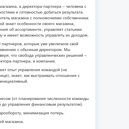
агазина, а директора-партнера – человека с
стями и готовностью добиться результата.
дитель магазина с полномочиями собственника
гой знает особенности своего магазина,
ния об ассортименте, управляет статьями
лу и имеет возможность управлять их доходом.
0 партнеров, которые уже увеличили свой
сравнению с обычным директором. Мы
 веря, что свобода управленческих решений –
ектора-партнера, и компании.
еет опыт управления командой (не
ице), знает, как выстраивать отношения с
 инициативный.
знесом (от планирования численности команды
м до управления финансовым результатом).
арообороту, минимизация потерь.
ей магазина.