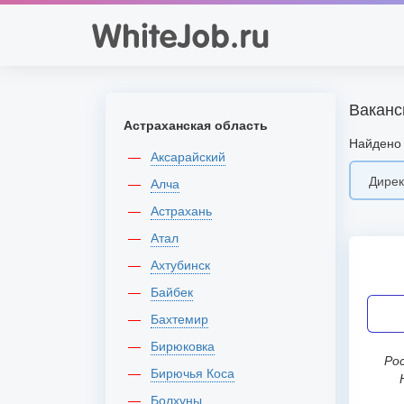
Ваканс
Астраханская область
Найдено 
Аксарайский
Алча
Астрахань
Атал
Ахтубинск
Байбек
Бахтемир
Бирюковка
Россия, г Нижний Новгород, сп
Бирючья Коса
Болхуны