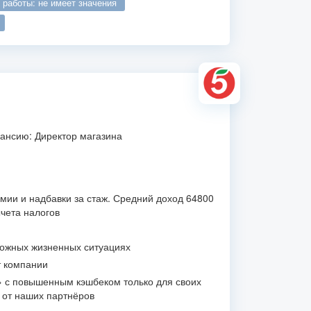
о работы: не имеет значения
ансию: Директор магазина
мии и надбавки за стаж. Средний доход 64800
ычета налогов
ложных жизненных ситуациях
т компании
» с повышенным кэшбеком только для своих
и от наших партнёров