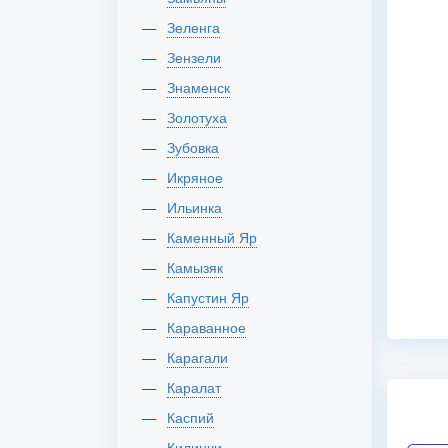
Зеленга
Зензели
Знаменск
Золотуха
Зубовка
Икряное
Ильинка
Каменный Яр
Камызяк
Капустин Яр
Караванное
Карагали
Каралат
Каспий
Килинчи