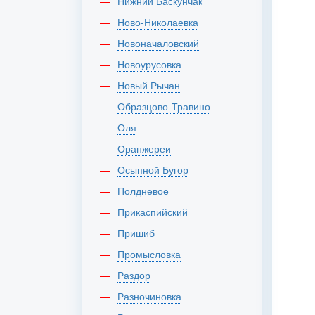
Нижний Баскунчак
Ново-Николаевка
Новоначаловский
Новоурусовка
Новый Рычан
Образцово-Травино
Оля
Оранжереи
Осыпной Бугор
Полдневое
Прикаспийский
Пришиб
Промысловка
Раздор
Разночиновка