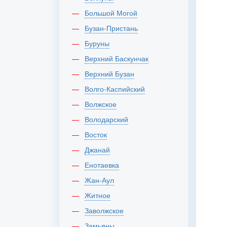
Большой Могой
Бузан-Пристань
Буруны
Верхний Баскунчак
Верхний Бузан
Волго-Каспийский
Волжское
Володарский
Восток
Джанай
Енотаевка
Жан-Аул
Житное
Заволжское
Замьяны