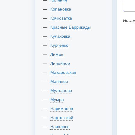
Копановка
Кочковатка
Нижн
Красные Баррикады
Кулаковка
Курченко
Лиман
Линейное
Макаровская
Маячное
Мултаново
Мумра
Нариманов
Нартовский
Началово