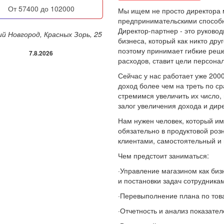
от 57400 до 102000
Мы ищем не просто директора м
предпринимательскими способно
Директор-партнер - это руково
ий Новгород, Красных Зорь, 25
бизнеса, который как никто дру
поэтому принимает гибкие реше
7.8.2026
расходов, ставит цели персона
Сейчас у нас работает уже 200
доход более чем на треть по 
стремимся увеличить их число,
залог увеличения дохода и дир
Нам нужен человек, который им
обязательно в продуктовой розн
клиентами, самостоятельный и
Чем предстоит заниматься:
·Управление магазином как би
и постановки задач сотрудника
·Перевыполнение плана по тов
·Отчетность и анализ показател