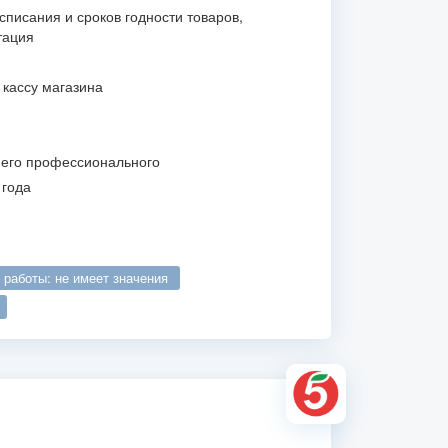
списания и сроков годности товаров,
тация
 кассу магазина
него профессионального
 года
о работы: не имеет значения