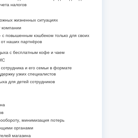
ычета налогов
ложных жизненных ситуациях
т компании
» с повышенным кэшбеком только для своих
и от наших партнёров
ыха с бесплатным кофе и чаем
МС
 сотрудника и его семьи в формате
держку узких специалистов
ыха для детей сотрудников
ина
ов
ообороту, минимизация потерь
ющими органами
телей магазина