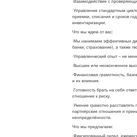
·Взаимодействие с проверяющи
·Управление стандартным цикло
приемки, списания и сроков год
инвентаризации.
Что мы ждем от вас:
·Мы нанимаем эффективных дире
банки, страхование), а также 
·Управленческий опыт – не мен
·Высшее или неоконченное выс
·Финансовая грамотность, баз
и их влияния.
·Готовность брать на себя отве
отношение к риску.
·Умение грамотно расставлять 
партнёрские отношения и прин
неопределённости.
Что мы предлагаем:
·Фиксированный оклад, ежемес