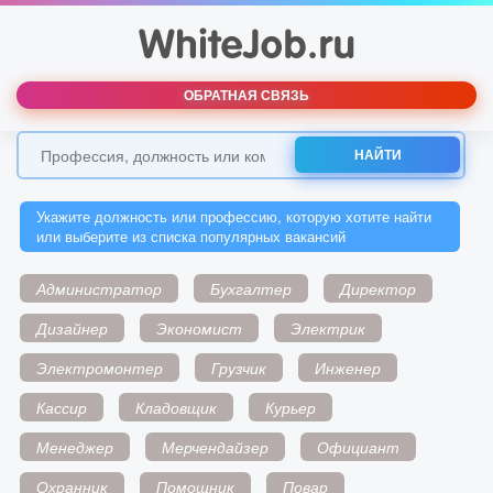
ОБРАТНАЯ СВЯЗЬ
НАЙТИ
Укажите должность или профессию, которую хотите найти
или выберите из списка популярных вакансий
Администратор
Бухгалтер
Директор
Дизайнер
Экономист
Электрик
Электромонтер
Грузчик
Инженер
Кассир
Кладовщик
Курьер
Менеджер
Мерчендайзер
Официант
Охранник
Помощник
Повар