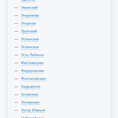
Уманский
Унароково
Упорная
Урупский
Успенская
Успенское
Усть-Лабинск
Фастовецкая
Федоровская
Фонталовская
Хадыженск
Холмская
Хоперская
Хутор Южный
Цибанобалка