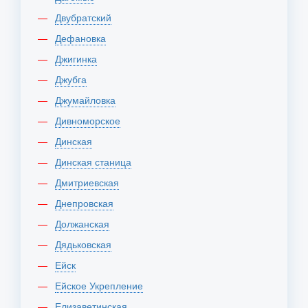
Двубратский
Дефановка
Джигинка
Джубга
Джумайловка
Дивноморское
Динская
Динская станица
Дмитриевская
Днепровская
Должанская
Дядьковская
Ейск
Ейское Укрепление
Елизаветинская