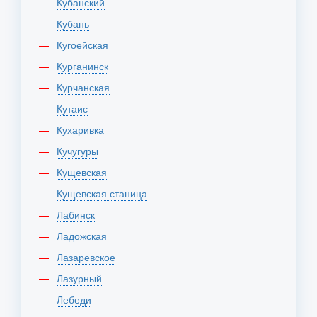
Кубанский
Кубань
Кугоейская
Курганинск
Курчанская
Кутаис
Кухаривка
Кучугуры
Кущевская
Кущевская станица
Лабинск
Ладожская
Лазаревское
Лазурный
Лебеди