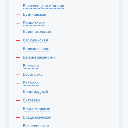
Брюховецкая станица
Бузиновская
Ванновское
Варениковская
Васюринская
Великовечное
Верхнебаканский
Веселая
Веселовка
Весёлое
Виноградный
Витязево
Владимирская
Воздвиженская
Вознесенская