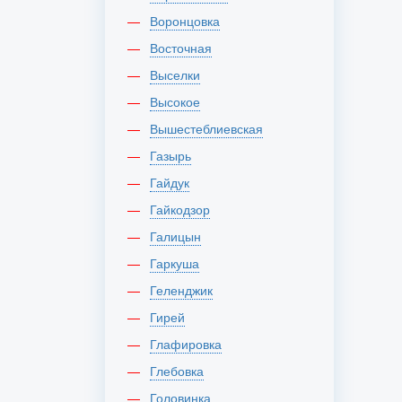
Воронцовка
Восточная
Выселки
Высокое
Вышестеблиевская
Газырь
Гайдук
Гайкодзор
Галицын
Гаркуша
Геленджик
Гирей
Глафировка
Глебовка
Головинка