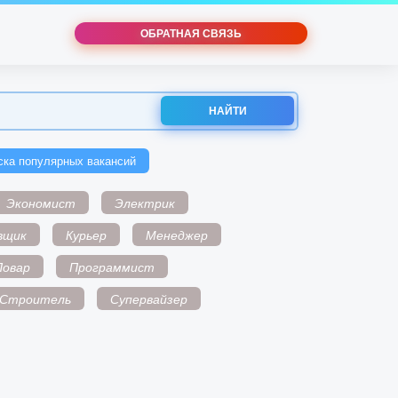
ОБРАТНАЯ СВЯЗЬ
НАЙТИ
ска популярных вакансий
Экономист
Электрик
вщик
Курьер
Менеджер
Повар
Программист
Строитель
Супервайзер