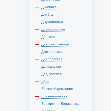
Джигинка
Джубга
Джумайловка
Дивноморское
Динская
Динская станица
Дмитриевская
Днепровская
Должанская
Дядьковская
Ейск
Ейское Укрепление
Елизаветинская
Еремизино-Борисовская
Железный