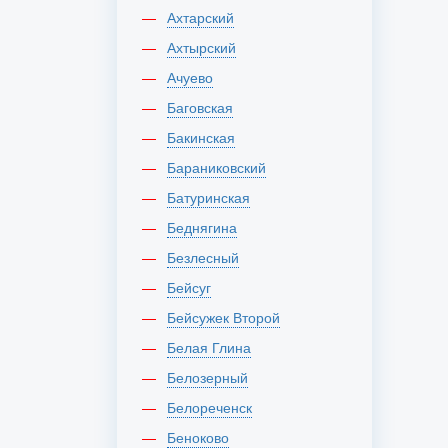
Ахтарский
Ахтырский
Ачуево
Баговская
Бакинская
Бараниковский
Батуринская
Беднягина
Безлесный
Бейсуг
Бейсужек Второй
Белая Глина
Белозерный
Белореченск
Беноково