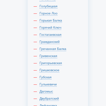
Голубицкая
Горное Лоо
Горькая Балка
Горячий Ключ
Гостагаевская
Гражданский
Гречанная Балка
Гривенская
Григорьевская
Гришковское
Губская
Гулькевичи
Дагомыс
Двубратский
Дефановка