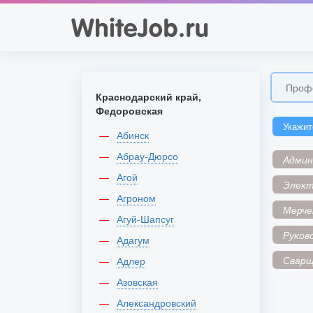
Краснодарский край,
Федоровская
Укажит
Абинск
Абрау-Дюрсо
Адми
Агой
Элек
Агроном
Мерче
Агуй-Шапсуг
Руков
Адагум
Сварщ
Адлер
Азовская
Александровский