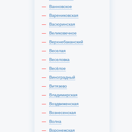
Ванновское
Варениковская
Васюринская
Великовечное
Верхнебаканский
Веселая
Веселовка
Весёлое
Виноградный
Витязево
Владимирская
Воздвиженская
Вознесенская
Волна
Воронежская