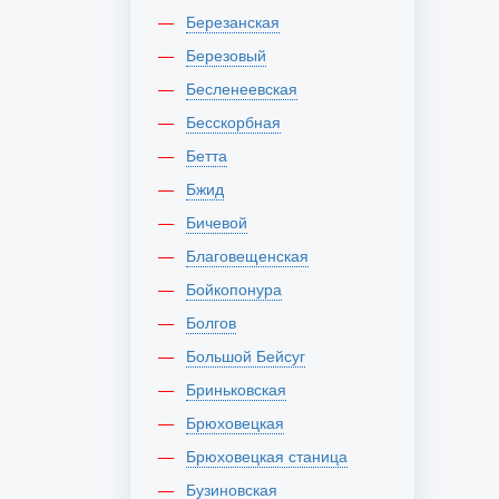
Березанская
Березовый
Бесленеевская
Бесскорбная
Бетта
Бжид
Бичевой
Благовещенская
Бойкопонура
Болгов
Большой Бейсуг
Бриньковская
Брюховецкая
Брюховецкая станица
Бузиновская