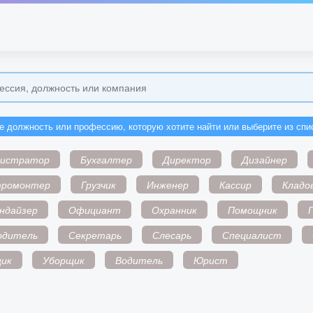
е должность или профессию, которую хотите найти или выберите из спи
нистратор
Бухгалтер
Директор
Дизайнер
тромонтер
Грузчик
Инженер
Кассир
Кладо
ндайзер
Официант
Охранник
Помощник
одитель
Секретарь
Слесарь
Специалист
ик
Уборщик
Водитель
Юрист