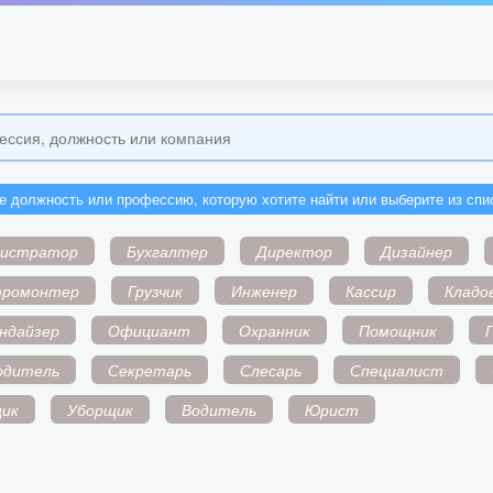
е должность или профессию, которую хотите найти или выберите из спи
нистратор
Бухгалтер
Директор
Дизайнер
тромонтер
Грузчик
Инженер
Кассир
Кладо
ндайзер
Официант
Охранник
Помощник
одитель
Секретарь
Слесарь
Специалист
ик
Уборщик
Водитель
Юрист