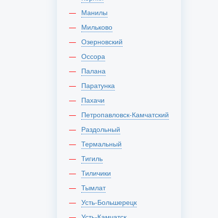
Манилы
Мильково
Озерновский
Оссора
Палана
Паратунка
Пахачи
Петропавловск-Камчатский
Раздольный
Термальный
Тигиль
Тиличики
Тымлат
Усть-Большерецк
Усть-Камчатск