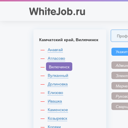
Камчатский край, Вилючинск
Анавгай
Укажит
Атласово
Адми
Вилючинск
Вулканный
Элек
Долиновка
Мерче
Елизово
Руков
Ивашка
Сварщ
Каменское
Козыревск
Коряки