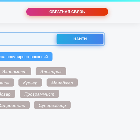
ОБРАТНАЯ СВЯЗЬ
НАЙТИ
ска популярных вакансий
Экономист
Электрик
вщик
Курьер
Менеджер
Повар
Программист
Строитель
Супервайзер