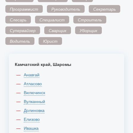
Программист
Руководитель
Секретарь
Слесарь
Специалист
Строитель
Супервайзер
Сварщик
Уборщик
Водитель
Юрист
Камчатский край, Шаромы
Анавгай
Атласово
Вилючинск
Вулканный
Долиновка
Елизово
Ивашка