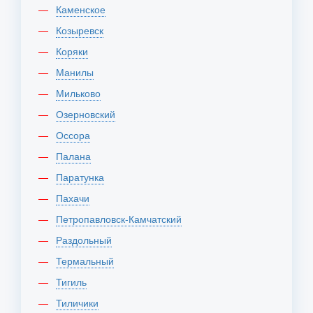
Каменское
Козыревск
Коряки
Манилы
Мильково
Озерновский
Оссора
Палана
Паратунка
Пахачи
Петропавловск-Камчатский
Раздольный
Термальный
Тигиль
Тиличики