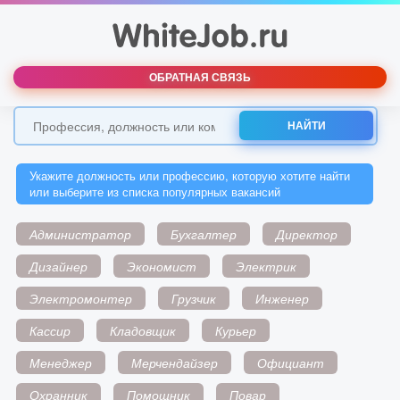
ОБРАТНАЯ СВЯЗЬ
НАЙТИ
Укажите должность или профессию, которую хотите найти
или выберите из списка популярных вакансий
Администратор
Бухгалтер
Директор
Дизайнер
Экономист
Электрик
Электромонтер
Грузчик
Инженер
Кассир
Кладовщик
Курьер
Менеджер
Мерчендайзер
Официант
Охранник
Помощник
Повар