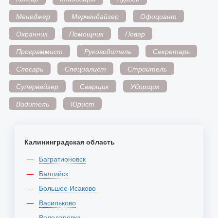
Менеджер
Мерчендайзер
Официант
Охранник
Помощник
Повар
Программист
Руководитель
Секретарь
Слесарь
Специалист
Строитель
Супервайзер
Сварщик
Уборщик
Водитель
Юрист
Калининградская область
Багратионовск
Балтийск
Большое Исаково
Васильково
Володаровка