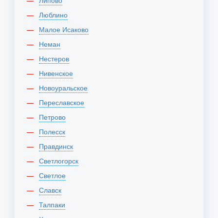
Липово
Люблино
Малое Исаково
Неман
Нестеров
Нивенское
Новоуральское
Переславское
Петрово
Полесск
Правдинск
Светлогорск
Светлое
Славск
Талпаки