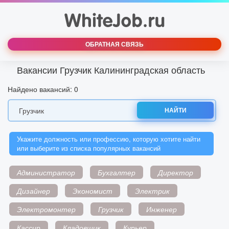
ОБРАТНАЯ СВЯЗЬ
Вакансии Грузчик Калининградская область
Найдено вакансий: 0
НАЙТИ
Укажите должность или профессию, которую хотите найти
или выберите из списка популярных вакансий
Администратор
Бухгалтер
Директор
Дизайнер
Экономист
Электрик
Электромонтер
Грузчик
Инженер
Кассир
Кладовщик
Курьер