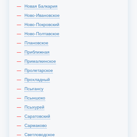
Новая Балкария
Ново-Ивановское
Ново-Покровский
Ново-Полтавское
Плановское
Приближная
Прималкинское
Пролетарское
Прохладный
Псыгансу
Псыншоко
Псыхурей
Саратовский
Сармаково
Светловодское