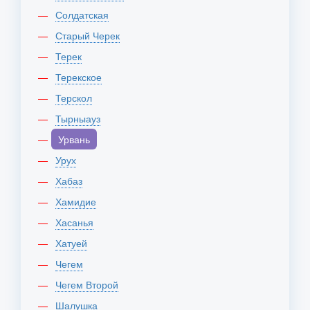
Солдатская
Старый Черек
Терек
Терекское
Терскол
Тырныауз
Урвань
Урух
Хабаз
Хамидие
Хасанья
Хатуей
Чегем
Чегем Второй
Шалушка