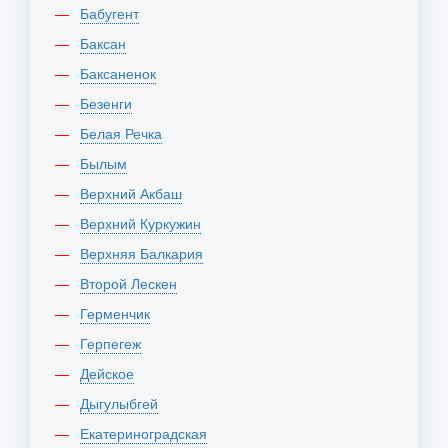
Бабугент
Баксан
Баксаненок
Безенги
Белая Речка
Былым
Верхний Акбаш
Верхний Куркужин
Верхняя Балкария
Второй Лескен
Герменчик
Герпегеж
Дейское
Дыгулыбгей
Екатериноградская