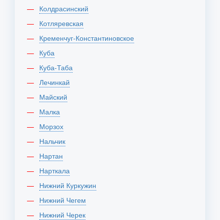
Колдрасинский
Котляревская
Кременчуг-Константиновское
Куба
Куба-Таба
Лечинкай
Майский
Малка
Морзох
Нальчик
Нартан
Нарткала
Нижний Куркужин
Нижний Чегем
Нижний Черек