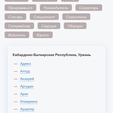
Программист
Руководитель
Секретарь
Слесарь
Специалист
Строитель
Супервайзер
Сварщик
Уборщик
Водитель
Юрист
Кабардино-Балкарская Республика, Урвань
Адиюх
Алтуд
Анзорей
Аргудан
Арик
Атажукино
Аушигер