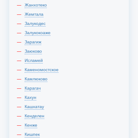
Жанхотеко
Жемтала
Залукодес
Залукокоаже
Зарагиж
Заюково
Исламей
Каменомостское
Камлюково
Карагач
Кахун
Кашхатау
Кенделен
Кенже
Кишпек