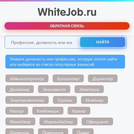
ОБРАТНАЯ СВЯЗЬ
НАЙТИ
Укажите должность или профессию, которую хотите найти
или выберите из списка популярных вакансий
Администратор
Бухгалтер
Директор
Дизайнер
Экономист
Электрик
Электромонтер
Грузчик
Инженер
Кассир
Кладовщик
Курьер
Менеджер
Мерчендайзер
Официант
Охранник
Помощник
Повар