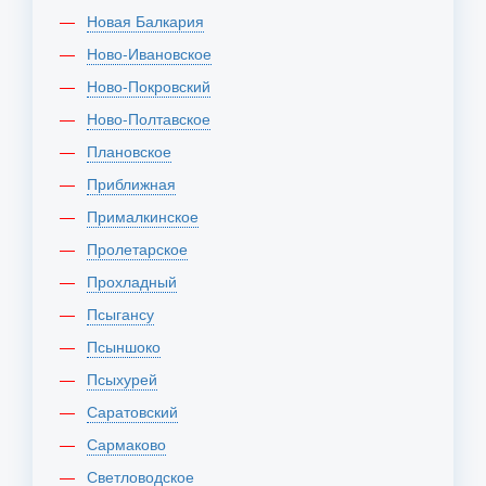
Новая Балкария
Ново-Ивановское
Ново-Покровский
Ново-Полтавское
Плановское
Приближная
Прималкинское
Пролетарское
Прохладный
Псыгансу
Псыншоко
Псыхурей
Саратовский
Сармаково
Светловодское