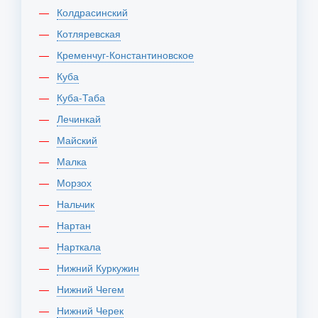
Колдрасинский
Котляревская
Кременчуг-Константиновское
Куба
Куба-Таба
Лечинкай
Майский
Малка
Морзох
Нальчик
Нартан
Нарткала
Нижний Куркужин
Нижний Чегем
Нижний Черек