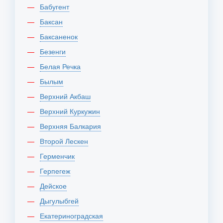
Бабугент
Баксан
Баксаненок
Безенги
Белая Речка
Былым
Верхний Акбаш
Верхний Куркужин
Верхняя Балкария
Второй Лескен
Герменчик
Герпегеж
Дейское
Дыгулыбгей
Екатериноградская