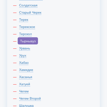
Солдатская
Старый Черек
Терек
Терекское
Терскол
Тырныауз
Урвань
Урух
Хабаз
Хамидие
Хасанья
Хатуей
Чегем
Чегем Второй
Шалушка