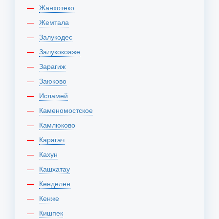
Жанхотеко
Жемтала
Залукодес
Залукокоаже
Зарагиж
Заюково
Исламей
Каменомостское
Камлюково
Карагач
Кахун
Кашхатау
Кенделен
Кенже
Кишпек