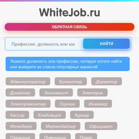
ОБРАТНАЯ СВЯЗЬ
НАЙТИ
Укажите должность или профессию, которую хотите найти
или выберите из списка популярных вакансий
Администратор
Бухгалтер
Директор
Дизайнер
Экономист
Электрик
Электромонтер
Грузчик
Инженер
Кассир
Кладовщик
Курьер
Менеджер
Мерчендайзер
Официант
Охранник
Помощник
Повар