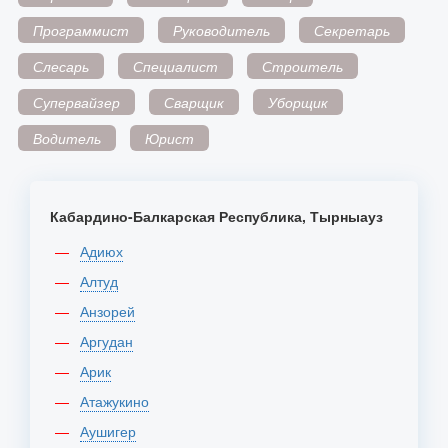
Программист
Руководитель
Секретарь
Слесарь
Специалист
Строитель
Супервайзер
Сварщик
Уборщик
Водитель
Юрист
Кабардино-Балкарская Республика, Тырныауз
Адиюх
Алтуд
Анзорей
Аргудан
Арик
Атажукино
Аушигер