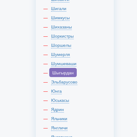
Шигали
Шимкусы
Шихазаны
Шоркистры
Шоршелы
Шумерля
Шумшеваши
Шыгырдан
Эльбарусово
Юнга
Юськасы
Ядрин
Яльчики
Янгличи
Янгорчино