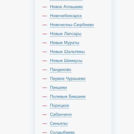
Новое Атлашево
Новочебоксарск
Новочелны-Сюрбеево
Новые Лапсары
Новые Мураты
Новые Шальтямы
Новые Шимкусы
Пандиково
Первое Чурашево
Пикшики
Полевые Бикшики
Порецкое
Сабанчино
Синьялы
Солдыбаево