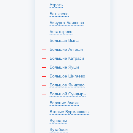
Атрать
Батырево
Бичурга-Баишево
Богатырево
Большая Выла
Большие Алгаши
Большие Катраси
Большие Яуши
Большое Шигаево
Большое Яниково
Большой Сундырь
Верхние Ачаки
Вторые Вурманкасы
Вурнары
Вутабоси