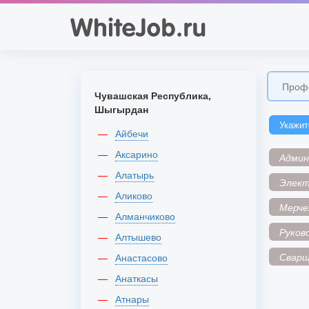
Чувашская Республика,
Шыгырдан
Укажит
Айбечи
Аксарино
Адми
Алатырь
Элек
Аликово
Мерче
Алманчиково
Руков
Алтышево
Сварщ
Анастасово
Анаткасы
Атнары