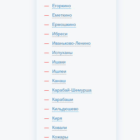
Егоркино
Еметкино
Ермошкино
Ибреси
Иваньково-Ленино
Испуханы
Ишаки
Ишлеи
Канаш
Карабай-Шемурша
Карабаши
Кильдюшево
Киря
Ковали
Кожары