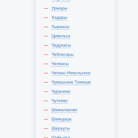
Урмары
Ходары
Хыркасы
Цивильск
Чадукасы
Чебоксары
Челкасы
Чепкас-Никольское
Чувашские Тимяши
Чурачики
Чутеево
Шемалаково
Шемурша
Шерауты
Шибылги