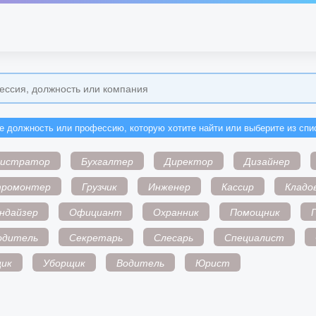
е должность или профессию, которую хотите найти или выберите из спи
нистратор
Бухгалтер
Директор
Дизайнер
тромонтер
Грузчик
Инженер
Кассир
Кладо
ндайзер
Официант
Охранник
Помощник
одитель
Секретарь
Слесарь
Специалист
ик
Уборщик
Водитель
Юрист