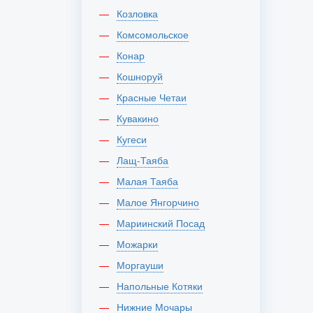
Козловка
Комсомольское
Конар
Кошноруй
Красные Четаи
Кувакино
Кугеси
Лащ-Таяба
Малая Таяба
Малое Янгорчино
Мариинский Посад
Можарки
Моргауши
Напольные Котяки
Нижние Мочары