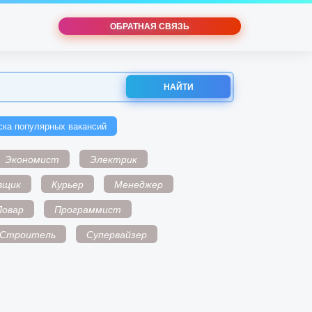
ОБРАТНАЯ СВЯЗЬ
НАЙТИ
ска популярных вакансий
Экономист
Электрик
вщик
Курьер
Менеджер
Повар
Программист
Строитель
Супервайзер