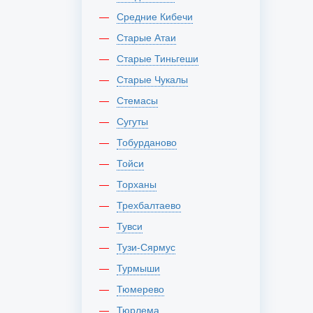
Средние Кибечи
Старые Атаи
Старые Тиньгеши
Старые Чукалы
Стемасы
Сугуты
Тобурданово
Тойси
Торханы
Трехбалтаево
Тувси
Тузи-Сярмус
Турмыши
Тюмерево
Тюрлема