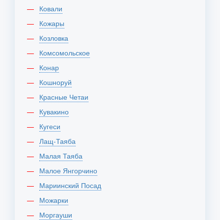
Ковали
Кожары
Козловка
Комсомольское
Конар
Кошноруй
Красные Четаи
Кувакино
Кугеси
Лащ-Таяба
Малая Таяба
Малое Янгорчино
Мариинский Посад
Можарки
Моргауши