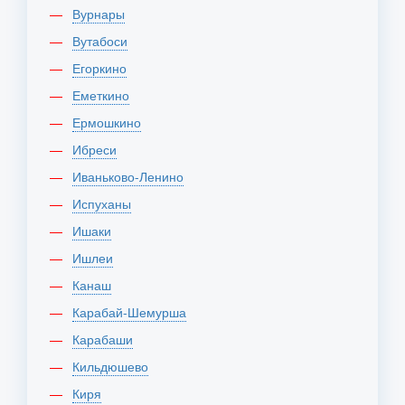
Вурнары
Вутабоси
Егоркино
Еметкино
Ермошкино
Ибреси
Иваньково-Ленино
Испуханы
Ишаки
Ишлеи
Канаш
Карабай-Шемурша
Карабаши
Кильдюшево
Киря