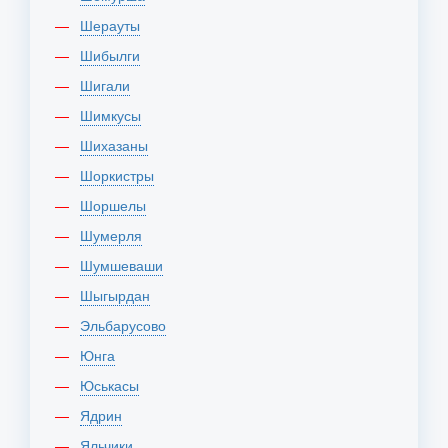
Шерауты
Шибылги
Шигали
Шимкусы
Шихазаны
Шоркистры
Шоршелы
Шумерля
Шумшеваши
Шыгырдан
Эльбарусово
Юнга
Юськасы
Ядрин
Яльчики