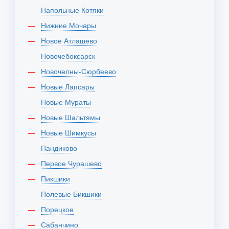
Напольные Котяки
Нижние Мочары
Новое Атлашево
Новочебоксарск
Новочелны-Сюрбеево
Новые Лапсары
Новые Мураты
Новые Шальтямы
Новые Шимкусы
Пандиково
Первое Чурашево
Пикшики
Полевые Бикшики
Порецкое
Сабанчино