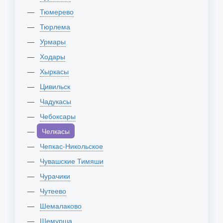
Тюмерево
Тюрлема
Урмары
Ходары
Хыркасы
Цивильск
Чадукасы
Чебоксары
Челкасы
Чепкас-Никольское
Чувашские Тимяши
Чурачики
Чутеево
Шемалаково
Шемурша