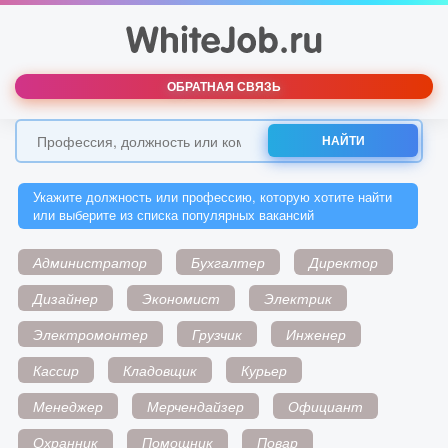
ОБРАТНАЯ СВЯЗЬ
НАЙТИ
Укажите должность или профессию, которую хотите найти
или выберите из списка популярных вакансий
Администратор
Бухгалтер
Директор
Дизайнер
Экономист
Электрик
Электромонтер
Грузчик
Инженер
Кассир
Кладовщик
Курьер
Менеджер
Мерчендайзер
Официант
Охранник
Помощник
Повар