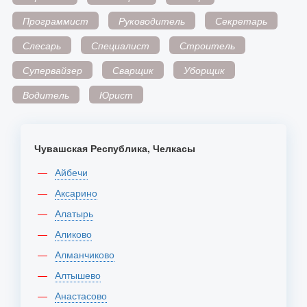
Программист
Руководитель
Секретарь
Слесарь
Специалист
Строитель
Супервайзер
Сварщик
Уборщик
Водитель
Юрист
Чувашская Республика, Челкасы
Айбечи
Аксарино
Алатырь
Аликово
Алманчиково
Алтышево
Анастасово