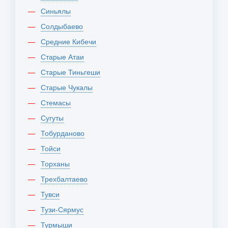
Синьялы
Солдыбаево
Средние Кибечи
Старые Атаи
Старые Тиньгеши
Старые Чукалы
Стемасы
Сугуты
Тобурданово
Тойси
Торханы
Трехбалтаево
Тувси
Тузи-Сярмус
Турмыши