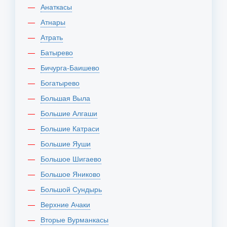
Анаткасы
Атнары
Атрать
Батырево
Бичурга-Баишево
Богатырево
Большая Выла
Большие Алгаши
Большие Катраси
Большие Яуши
Большое Шигаево
Большое Яниково
Большой Сундырь
Верхние Ачаки
Вторые Вурманкасы