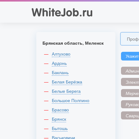
Брянская область, Меленск
Алтухово
Укажит
Ардонь
Адми
Баклань
Белая Берёзка
Элек
Белые Берега
Мерче
Большое Полпино
Руков
Брасово
Сварщ
Брянск
Бытошь
Васьковичи