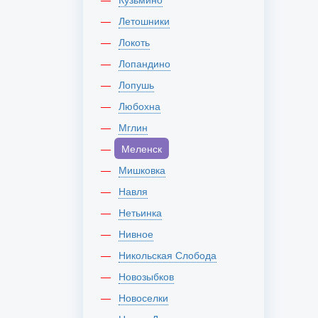
Летошники
Локоть
Лопандино
Лопушь
Любохна
Мглин
Меленск
Мишковка
Навля
Нетьинка
Нивное
Никольская Слобода
Новозыбков
Новоселки