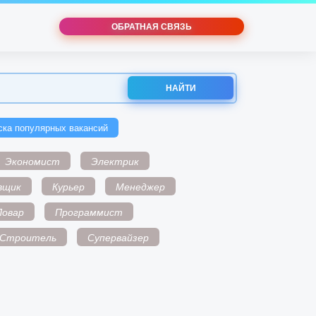
ОБРАТНАЯ СВЯЗЬ
НАЙТИ
ска популярных вакансий
Экономист
Электрик
вщик
Курьер
Менеджер
Повар
Программист
Строитель
Супервайзер