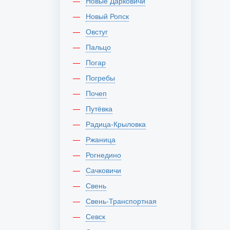
Новые Дарковичи
Новый Ропск
Овстуг
Пальцо
Погар
Погребы
Почеп
Путёвка
Радица-Крыловка
Ржаница
Рогнедино
Сачковичи
Свень
Свень-Транспортная
Севск