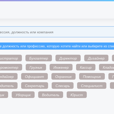
е должность или профессию, которую хотите найти или выберите из спи
нистратор
Бухгалтер
Директор
Дизайнер
тромонтер
Грузчик
Инженер
Кассир
Кладо
ндайзер
Официант
Охранник
Помощник
одитель
Секретарь
Слесарь
Специалист
ик
Уборщик
Водитель
Юрист