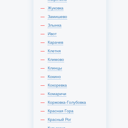
Жуковка
Замишево
Злынка
Ивот
Карачев
Клетня
Климово
Клинцы
Кокино
Кокоревка
Комаричи
Коржовка-Голубовка
Красная Гора
Красный Рог
Кузьмино