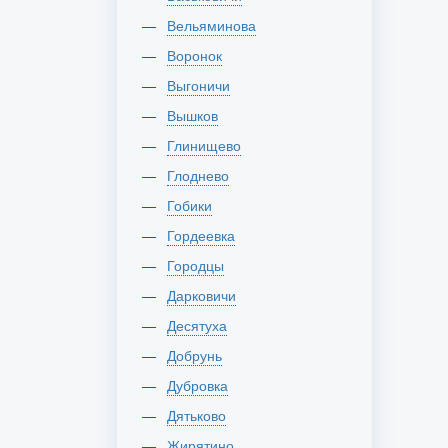
Вельяминова
Воронок
Выгоничи
Вышков
Глинищево
Глоднево
Гобики
Гордеевка
Городцы
Дарковичи
Десятуха
Добрунь
Дубровка
Дятьково
Жирятино