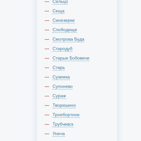
Сельцо
Сеща
Синезерки
Слободище
Смотрова Буда
Стародуб
Старые Бобовичи
Старь
Суземка
Супонево
Сураж
Творишино
Троебортное
Трубчевск
Унеча