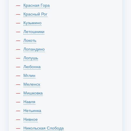
Красная Гора
Красный Рог
Кузьмино
Летошники
Локоть
Лопандино
Лопушь
Любохна
Мглин
Меленск
Мишковка
Навля
Нетьинка
Нивное
Никольская Слобода