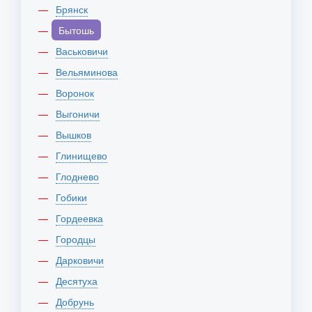
Брянск
Бытошь
Васьковичи
Вельяминова
Воронок
Выгоничи
Вышков
Глинищево
Глоднево
Гобики
Гордеевка
Городцы
Дарковичи
Десятуха
Добрунь