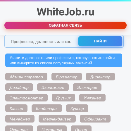
ОБРАТНАЯ СВЯЗЬ
НАЙТИ
Укажите должность или профессию, которую хотите найти
или выберите из списка популярных вакансий
Администратор
Бухгалтер
Директор
Дизайнер
Экономист
Электрик
Электромонтер
Грузчик
Инженер
Кассир
Кладовщик
Курьер
Менеджер
Мерчендайзер
Официант
Охранник
Помощник
Повар