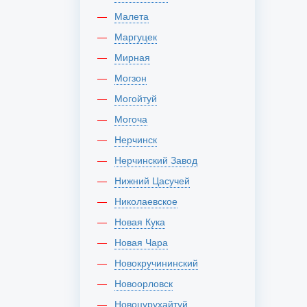
Малета
Маргуцек
Мирная
Могзон
Могойтуй
Могоча
Нерчинск
Нерчинский Завод
Нижний Цасучей
Николаевское
Новая Кука
Новая Чара
Новокручининский
Новоорловск
Новоцурухайтуй