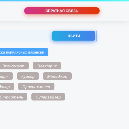
ОБРАТНАЯ СВЯЗЬ
НАЙТИ
ска популярных вакансий
Экономист
Электрик
вщик
Курьер
Менеджер
Повар
Программист
Строитель
Супервайзер