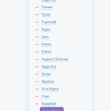
Токчин
Тупик
Тыргетуй
Угдан
Узон
Улеты
Улёты
Ундино-Поселье
Урда-Ага
Урлук
Урульга
Усть-Карск
Утан
Ушарбай
Хада-Булак