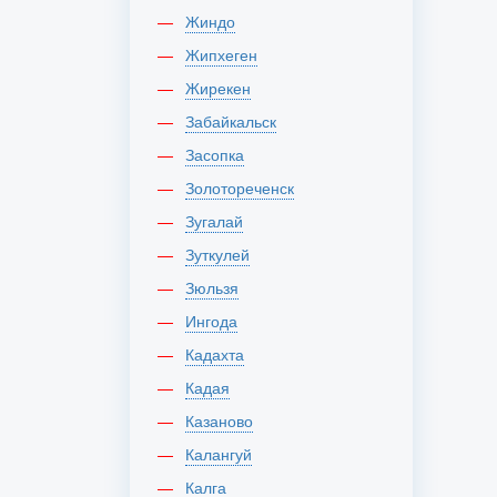
Жиндо
Жипхеген
Жирекен
Забайкальск
Засопка
Золотореченск
Зугалай
Зуткулей
Зюльзя
Ингода
Кадахта
Кадая
Казаново
Калангуй
Калга