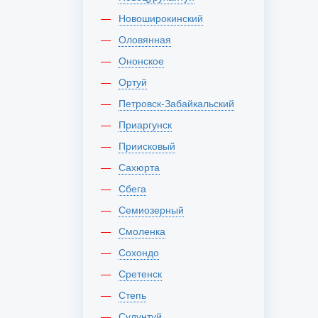
Новоширокинский
Оловянная
Ононское
Ортуй
Петровск-Забайкальский
Приаргунск
Приисковый
Сахюрта
Сбега
Семиозерный
Смоленка
Сохондо
Сретенск
Степь
Судунтуй