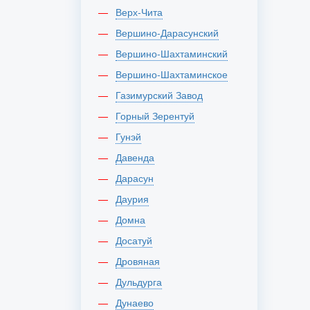
Верх-Чита
Вершино-Дарасунский
Вершино-Шахтаминский
Вершино-Шахтаминское
Газимурский Завод
Горный Зерентуй
Гунэй
Давенда
Дарасун
Даурия
Домна
Досатуй
Дровяная
Дульдурга
Дунаево