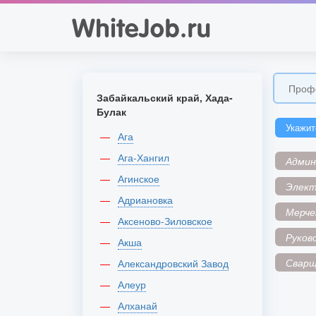
Забайкальский край, Хада-
Булак
Укажит
Ага
Ага-Хангил
Адми
Агинское
Элек
Адриановка
Мерче
Аксеново-Зиловское
Руков
Акша
Сварщ
Александровский Завод
Алеур
Алханай