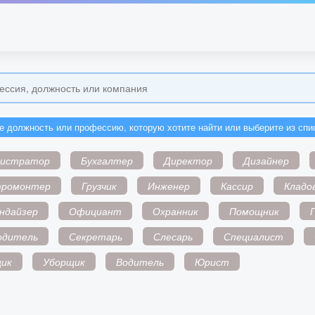
е должность или профессию, которую хотите найти или выберите из спи
нистратор
Бухгалтер
Директор
Дизайнер
тромонтер
Грузчик
Инженер
Кассир
Кладо
ндайзер
Официант
Охранник
Помощник
одитель
Секретарь
Слесарь
Специалист
ик
Уборщик
Водитель
Юрист