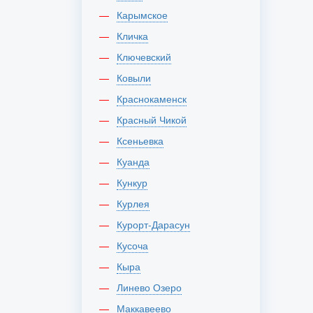
Карымское
Кличка
Ключевский
Ковыли
Краснокаменск
Красный Чикой
Ксеньевка
Куанда
Кункур
Курлея
Курорт-Дарасун
Кусоча
Кыра
Линево Озеро
Маккавеево