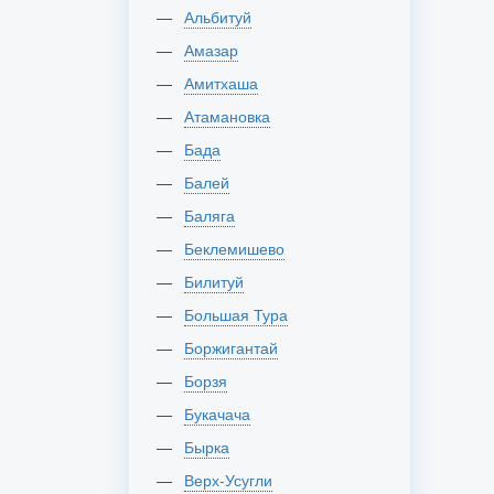
Альбитуй
Амазар
Амитхаша
Атамановка
Бада
Балей
Баляга
Беклемишево
Билитуй
Большая Тура
Боржигантай
Борзя
Букачача
Бырка
Верх-Усугли