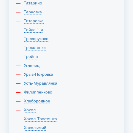
Татарино
Терновка
Титаревка
Тойда 1-я
Тресоруково
Трехстенки
Тройня
Углянец
Урыв-Покровка
Усть-Муравлянка
Филиппенково
Хлебородное
Хохол
Хохол-Тростянка
Хохольский