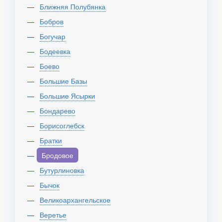
Ближняя Полубянка
Бобров
Богучар
Бодеевка
Боево
Большие Базы
Большие Ясырки
Бондарево
Борисоглебск
Братки
Бродовое
Бутурлиновка
Бычок
Великоархангельское
Веретье