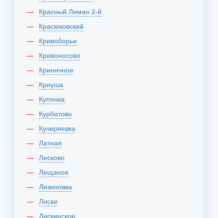
Красный Лиман 2-й
Красюковский
Кривоборье
Кривоносово
Криничное
Криуша
Купянка
Курбатово
Кучеряевка
Латная
Лесково
Лещаное
Лизиновка
Лиски
Лискинское