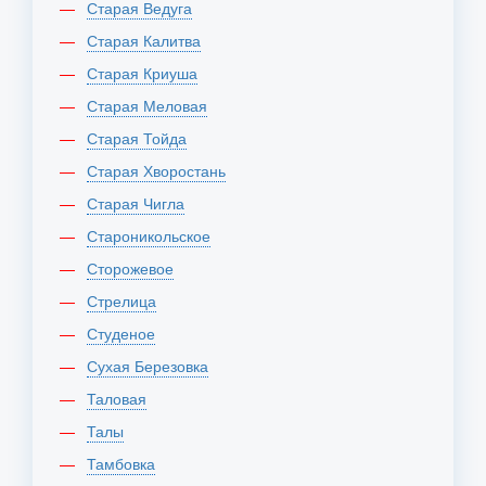
Старая Ведуга
Старая Калитва
Старая Криуша
Старая Меловая
Старая Тойда
Старая Хворостань
Старая Чигла
Староникольское
Сторожевое
Стрелица
Студеное
Сухая Березовка
Таловая
Талы
Тамбовка