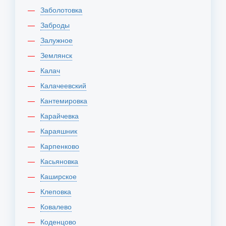
Заболотовка
Заброды
Залужное
Землянск
Калач
Калачеевский
Кантемировка
Карайчевка
Караяшник
Карпенково
Касьяновка
Каширское
Клеповка
Ковалево
Коденцово