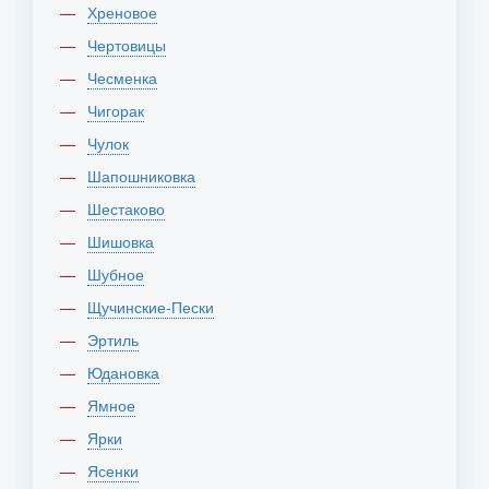
Хреновое
Чертовицы
Чесменка
Чигорак
Чулок
Шапошниковка
Шестаково
Шишовка
Шубное
Щучинские-Пески
Эртиль
Юдановка
Ямное
Ярки
Ясенки