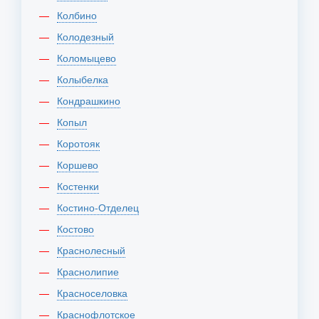
Колбино
Колодезный
Коломыцево
Колыбелка
Кондрашкино
Копыл
Коротояк
Коршево
Костенки
Костино-Отделец
Костово
Краснолесный
Краснолипие
Красноселовка
Краснофлотское