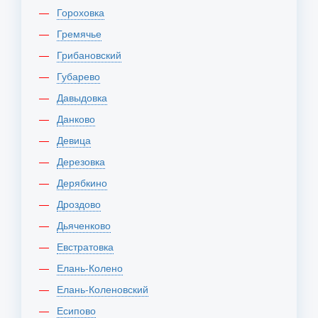
Гороховка
Гремячье
Грибановский
Губарево
Давыдовка
Данково
Девица
Дерезовка
Дерябкино
Дроздово
Дьяченково
Евстратовка
Елань-Колено
Елань-Коленовский
Есипово