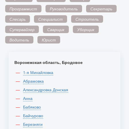
Программист
Руководитель
Секретарь
Слесарь
Специалист
Строитель
Супервайзер
Сварщик
Уборщик
Водитель
Юрист
Воронежская область, Бродовое
1-я Михайловка
Абрамовка
Александровка Донская
Анна
Бабяково
Байчурово
Березняги