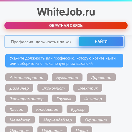
ОБРАТНАЯ СВЯЗЬ
НАЙТИ
Укажите должность или профессию, которую хотите найти
или выберите из списка популярных вакансий
Администратор
Бухгалтер
Директор
Дизайнер
Экономист
Электрик
Электромонтер
Грузчик
Инженер
Кассир
Кладовщик
Курьер
Менеджер
Мерчендайзер
Официант
Охранник
Помощник
Повар