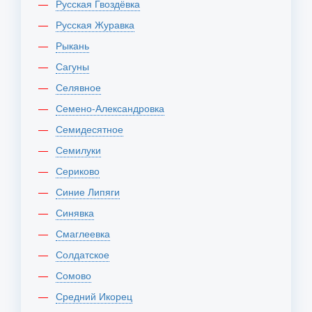
Русская Гвоздёвка
Русская Журавка
Рыкань
Сагуны
Селявное
Семено-Александровка
Семидесятное
Семилуки
Сериково
Синие Липяги
Синявка
Смаглеевка
Солдатское
Сомово
Средний Икорец