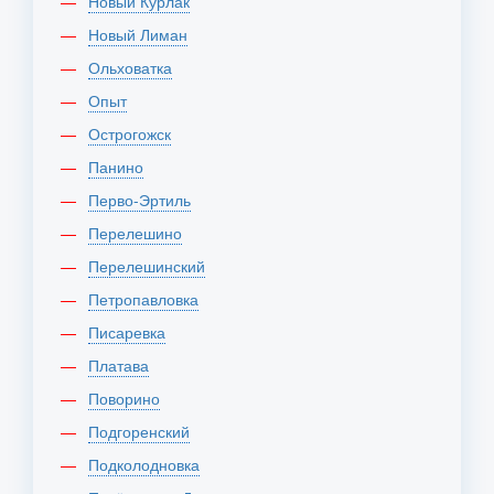
Новый Курлак
Новый Лиман
Ольховатка
Опыт
Острогожск
Панино
Перво-Эртиль
Перелешино
Перелешинский
Петропавловка
Писаревка
Платава
Поворино
Подгоренский
Подколодновка