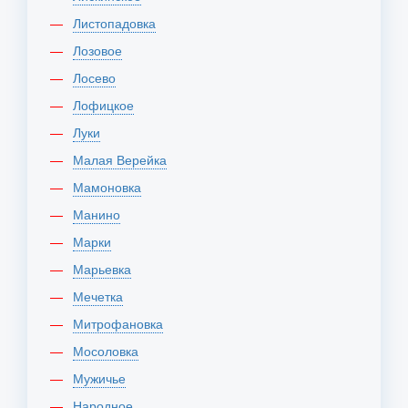
Листопадовка
Лозовое
Лосево
Лофицкое
Луки
Малая Верейка
Мамоновка
Манино
Марки
Марьевка
Мечетка
Митрофановка
Мосоловка
Мужичье
Народное