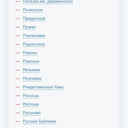
Посёлок им. Дзержинского
Почепское
Придонской
Пузево
Пчелиновка
Радченское
Рамонь
Рамонье
Репьевка
Рогачевка
Рождественская Хава
Россошь
Ростоши
Русаново
Русская Буйловка