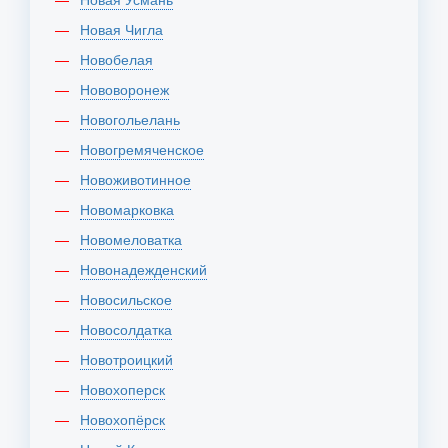
Новая Чигла
Новобелая
Нововоронеж
Новогольелань
Новогремяченское
Новоживотинное
Новомарковка
Новомеловатка
Новонадежденский
Новосильское
Новосолдатка
Новотроицкий
Новохоперск
Новохопёрск