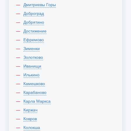
Дмитриевы Горы
Доброград
Добрятино
Достижение
Ефремово
Зименки
Золотково
Иванищи
Илькино
Камешково
Карабаново
Карла Маркса
Киржач
Ковров
Колокша