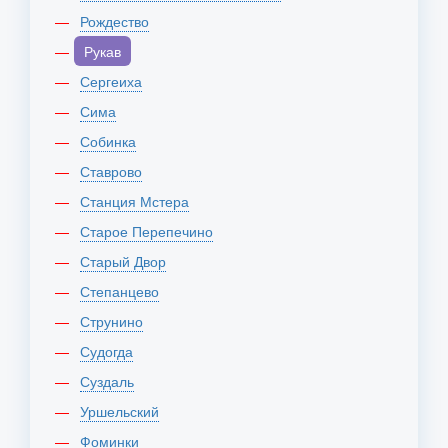
Рождество
Рукав
Сергеиха
Сима
Собинка
Ставрово
Станция Мстера
Старое Перепечино
Старый Двор
Степанцево
Струнино
Судогда
Суздаль
Уршельский
Фоминки