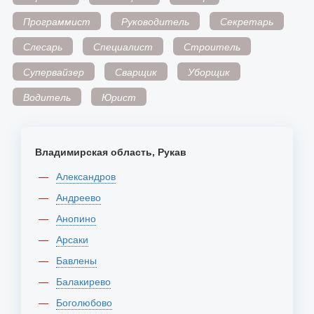
Программист
Руководитель
Секретарь
Слесарь
Специалист
Строитель
Супервайзер
Сварщик
Уборщик
Водитель
Юрист
Владимирская область, Рукав
Александров
Андреево
Анопино
Арсаки
Бавлены
Балакирево
Боголюбово