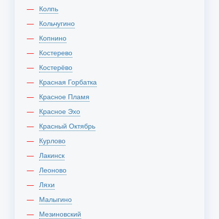
Колпь
Кольчугино
Копнино
Костерево
Костерёво
Красная Горбатка
Красное Пламя
Красное Эхо
Красный Октябрь
Курлово
Лакинск
Леоново
Ляхи
Малыгино
Мезиновский