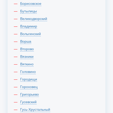
Борисовское
Бутылицы
Великодворский
Владимир
Вольгинский
Ворша
Второво
Вязники
Вяткино
Головино
Городищи
Гороховец
Григорьево
Гусевский
Гусь-Хрустальный