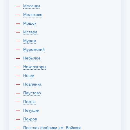
Меленки
Мелехово
Мошок
Мстера
Муром
Муромский
Небылое
Никологоры
Новки
Новлянка
Паустово
Пекша
Петушки
Покров
Поселок фабрики им. Войкова