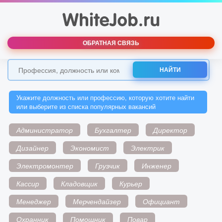
ОБРАТНАЯ СВЯЗЬ
НАЙТИ
Укажите должность или профессию, которую хотите найти
или выберите из списка популярных вакансий
Администратор
Бухгалтер
Директор
Дизайнер
Экономист
Электрик
Электромонтер
Грузчик
Инженер
Кассир
Кладовщик
Курьер
Менеджер
Мерчендайзер
Официант
Охранник
Помощник
Повар