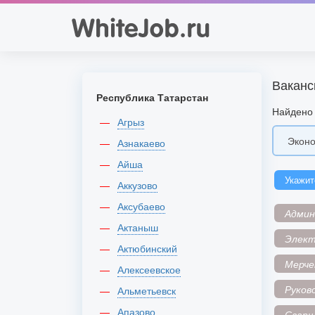
Ваканс
Республика Татарстан
Найдено 
Агрыз
Азнакаево
Айша
Укажит
Аккузово
Аксубаево
Адми
Актаныш
Элек
Актюбинский
Мерче
Алексеевское
Руков
Альметьевск
Апазово
Сварщ