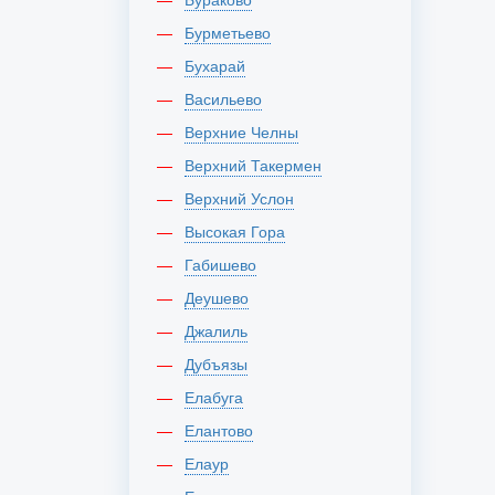
Бурметьево
Бухарай
Васильево
Верхние Челны
Верхний Такермен
Верхний Услон
Высокая Гора
Габишево
Деушево
Джалиль
Дубъязы
Елабуга
Елантово
Елаур