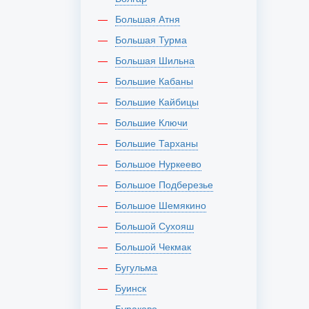
Большая Атня
Большая Турма
Большая Шильна
Большие Кабаны
Большие Кайбицы
Большие Ключи
Большие Тарханы
Большое Нуркеево
Большое Подберезье
Большое Шемякино
Большой Сухояш
Большой Чекмак
Бугульма
Буинск
Бураково