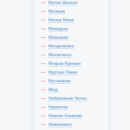
Малая Шильна
Малмыж
Малые Меми
Мамадыш
Мамыково
Менделеевск
Мензелинск
Мокрые Курнали
Муртыш-Тамак
Муслюмово
Мюд
Набережные Челны
Нармонка
Нижнее Алькеево
Нижнекамск