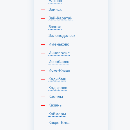
Елхово
Заинск
Зай-Каратай
Званка
Зеленодольск
Именьково
Иннополис
Исенбаево
Иске-Рязап
Кадыбаш
Кадырово
Каенлы
Казань
Каймары
Какре-Елга