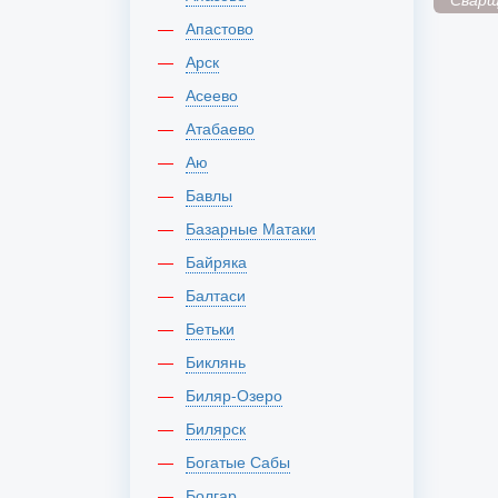
Апастово
Арск
Асеево
Атабаево
Аю
Бавлы
Базарные Матаки
Байряка
Балтаси
Бетьки
Биклянь
Биляр-Озеро
Билярск
Богатые Сабы
Болгар