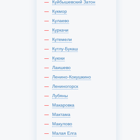
Куйбышевский Затон
Кукмор
Кулаево
Куркачи
Кутемели
Кутлу-Букаш
Куюки
Лаишево
Ленино-Кокушкино
Лениногорск
Лубяны
Макаровка
Мактама
Макулово
Малая Елга