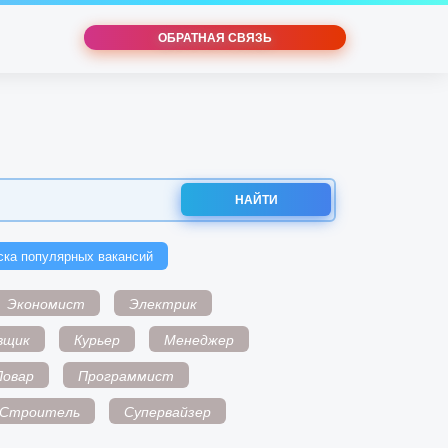
ОБРАТНАЯ СВЯЗЬ
НАЙТИ
ска популярных вакансий
Экономист
Электрик
вщик
Курьер
Менеджер
Повар
Программист
Строитель
Супервайзер