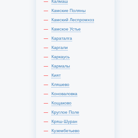
Калмаш
Камские Поляны
Камский Леспромхоз
Камское Устье
Караталга
Каргали
Каркаусь
Кармалы
Кият
Кляшево
Коноваловка
Кощаково
Круглое Поле
Кряш-Шуран
Кузембетьево