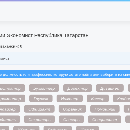
ии Экономист Республика Татарстан
вакансий: 0
е должность или профессию, которую хотите найти или выберите из спи
нистратор
Бухгалтер
Директор
Дизайнер
тромонтер
Грузчик
Инженер
Кассир
Кладо
ндайзер
Официант
Охранник
Помощник
одитель
Секретарь
Слесарь
Специалист
ик
Уборщик
Водитель
Юрист