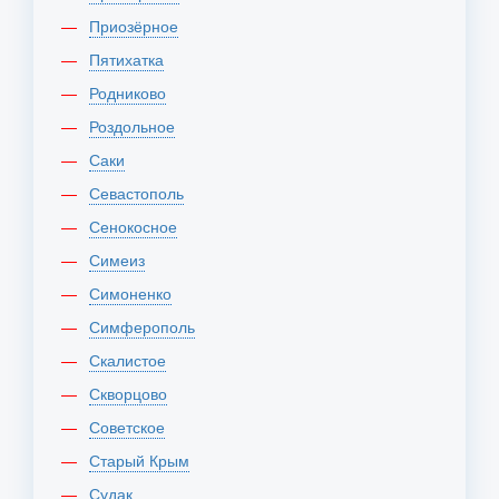
Приозёрное
Пятихатка
Родниково
Роздольное
Саки
Севастополь
Сенокосное
Симеиз
Симоненко
Симферополь
Скалистое
Скворцово
Советское
Старый Крым
Судак