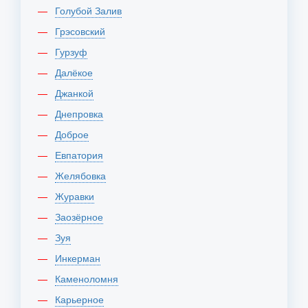
Голубой Залив
Грэсовский
Гурзуф
Далёкое
Джанкой
Днепровка
Доброе
Евпатория
Желябовка
Журавки
Заозёрное
Зуя
Инкерман
Каменоломня
Карьерное