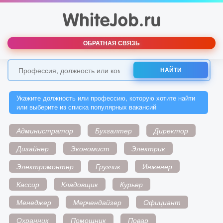
ОБРАТНАЯ СВЯЗЬ
НАЙТИ
Укажите должность или профессию, которую хотите найти
или выберите из списка популярных вакансий
Администратор
Бухгалтер
Директор
Дизайнер
Экономист
Электрик
Электромонтер
Грузчик
Инженер
Кассир
Кладовщик
Курьер
Менеджер
Мерчендайзер
Официант
Охранник
Помощник
Повар