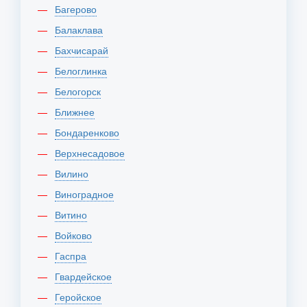
Багерово
Балаклава
Бахчисарай
Белоглинка
Белогорск
Ближнее
Бондаренково
Верхнесадовое
Вилино
Виноградное
Витино
Войково
Гаспра
Гвардейское
Геройское