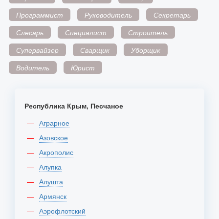
Программист
Руководитель
Секретарь
Слесарь
Специалист
Строитель
Супервайзер
Сварщик
Уборщик
Водитель
Юрист
Республика Крым, Песчаное
Аграрное
Азовское
Акрополис
Алупка
Алушта
Армянск
Аэрофлотский