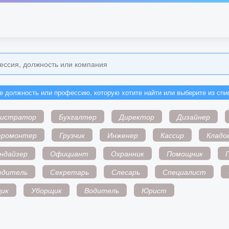
е должность или профессию, которую хотите найти или выберите из спи
нистратор
Бухгалтер
Директор
Дизайнер
тромонтер
Грузчик
Инженер
Кассир
Кладо
ндайзер
Официант
Охранник
Помощник
одитель
Секретарь
Слесарь
Специалист
ик
Уборщик
Водитель
Юрист