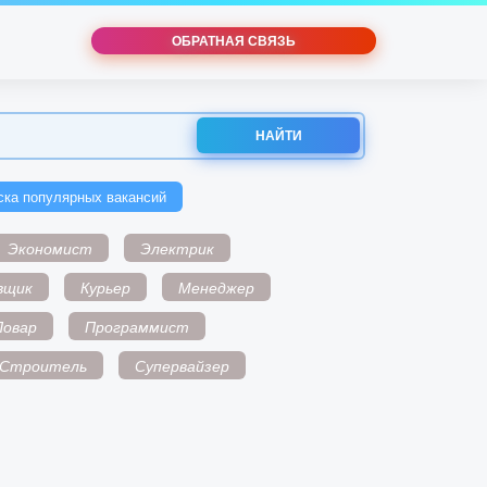
ОБРАТНАЯ СВЯЗЬ
НАЙТИ
ска популярных вакансий
Экономист
Электрик
вщик
Курьер
Менеджер
Повар
Программист
Строитель
Супервайзер