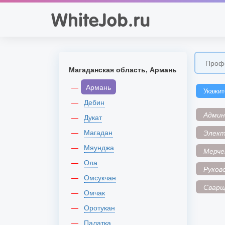
Магаданская область, Армань
Армань
Укажит
Дебин
Адми
Дукат
Магадан
Элек
Мяунджа
Мерче
Ола
Руков
Омсукчан
Сварщ
Омчак
Оротукан
Палатка