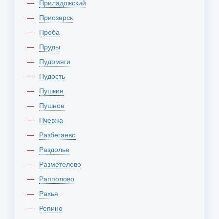
Приладожский
Приозерск
Проба
Пруды
Пудомяги
Пудость
Пушкин
Пушное
Пчевжа
Разбегаево
Раздолье
Разметелево
Рапполово
Рахья
Репино