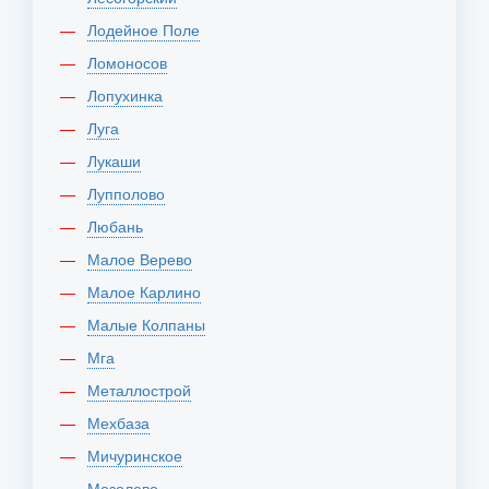
Лодейное Поле
Ломоносов
Лопухинка
Луга
Лукаши
Лупполово
Любань
Малое Верево
Малое Карлино
Малые Колпаны
Мга
Металлострой
Мехбаза
Мичуринское
Мозолево