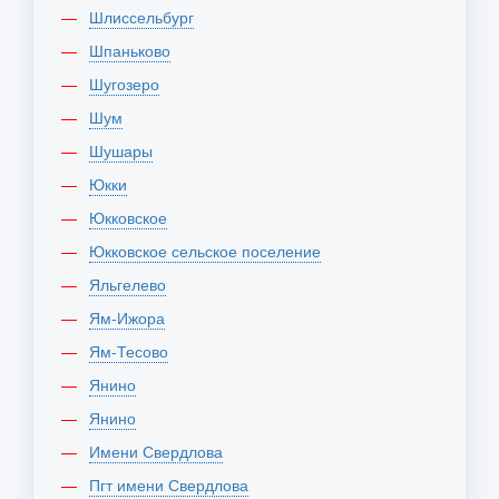
Шлиссельбург
Шпаньково
Шугозеро
Шум
Шушары
Юкки
Юкковское
Юкковское сельское поселение
Яльгелево
Ям-Ижора
Ям-Тесово
Янино
Янино
имени Свердлова
пгт имени Свердлова