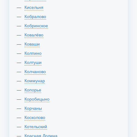
Кисельня
Кобралово
Кобринское
Ковалёво
Коваши
Колпино
Колтуши
Колчаново
Коммунар
Копорье
Коробицыно
Корчаны
Косколово
Котельский
Красная Долина