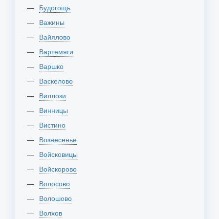
Будогощь
Важины
Вайялово
Вартемяги
Варшко
Васкелово
Виллози
Винницы
Вистино
Вознесенье
Войсковицы
Войскорово
Волосово
Волошово
Волхов