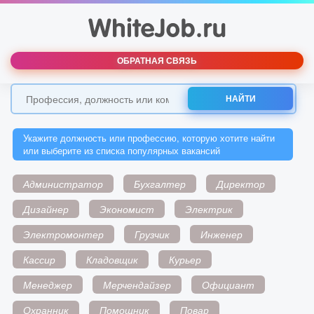
ОБРАТНАЯ СВЯЗЬ
НАЙТИ
Укажите должность или профессию, которую хотите найти
или выберите из списка популярных вакансий
Администратор
Бухгалтер
Директор
Дизайнер
Экономист
Электрик
Электромонтер
Грузчик
Инженер
Кассир
Кладовщик
Курьер
Менеджер
Мерчендайзер
Официант
Охранник
Помощник
Повар