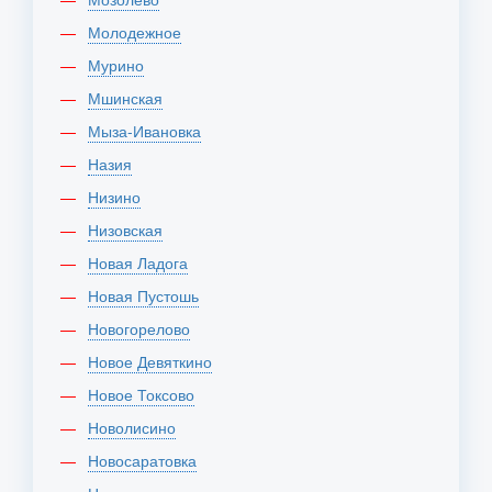
Молодежное
Мурино
Мшинская
Мыза-Ивановка
Назия
Низино
Низовская
Новая Ладога
Новая Пустошь
Новогорелово
Новое Девяткино
Новое Токсово
Новолисино
Новосаратовка