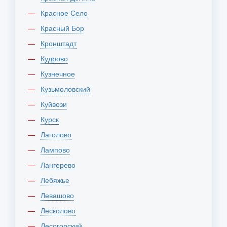
Красное Село
Красный Бор
Кронштадт
Кудрово
Кузнечное
Кузьмоловский
Куйвози
Курск
Лаголово
Лампово
Лангерево
Лебяжье
Левашово
Лесколово
Лесогорский