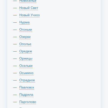
Новоселье
Новый Свет
Новый Учхоз
Нурма
Огоньки
Озерки
Ополье
Оредеж
Оржицы
Осельки
Осьмино
Отрадное
Павловск
Падрила
Парголово