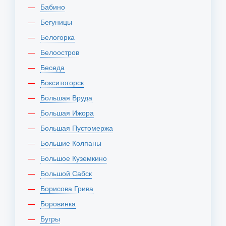
Бабино
Бегуницы
Белогорка
Белоостров
Беседа
Бокситогорск
Большая Вруда
Большая Ижора
Большая Пустомержа
Большие Колпаны
Большое Куземкино
Большой Сабск
Борисова Грива
Боровинка
Бугры