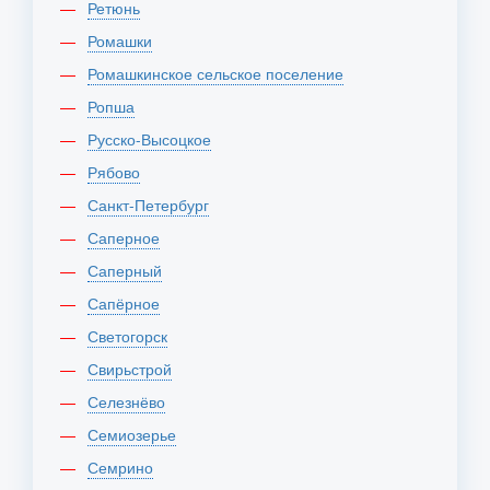
Ретюнь
Ромашки
Ромашкинское сельское поселение
Ропша
Русско-Высоцкое
Рябово
Санкт-Петербург
Саперное
Саперный
Сапёрное
Светогорск
Свирьстрой
Селезнёво
Семиозерье
Семрино