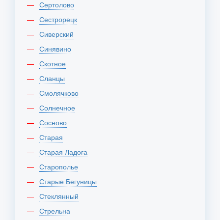
Сертолово
Сестрорецк
Сиверский
Синявино
Скотное
Сланцы
Смолячково
Солнечное
Сосново
Старая
Старая Ладога
Старополье
Старые Бегуницы
Стеклянный
Стрельна