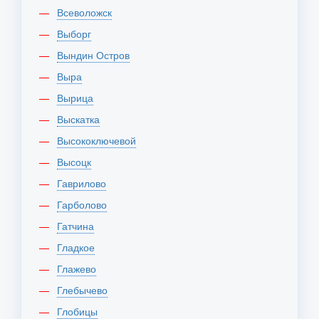
Всеволожск
Выборг
Вындин Остров
Выра
Вырица
Выскатка
Высокоключевой
Высоцк
Гаврилово
Гарболово
Гатчина
Гладкое
Глажево
Глебычево
Глобицы