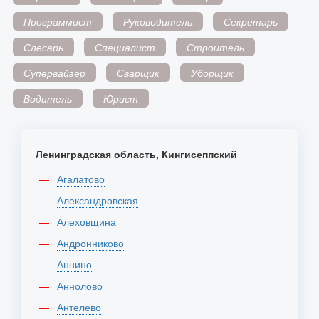
Программист
Руководитель
Секретарь
Слесарь
Специалист
Строитель
Супервайзер
Сварщик
Уборщик
Водитель
Юрист
Ленинградская область, Кингисеппский
Агалатово
Александровская
Алеховщина
Андронниково
Аннино
Аннолово
Антелево