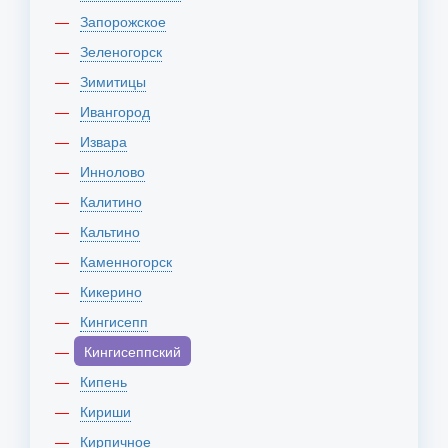
Запорожское
Зеленогорск
Зимитицы
Ивангород
Извара
Иннолово
Калитино
Кальтино
Каменногорск
Кикерино
Кингисепп
Кингисеппский
Кипень
Кириши
Кирпичное