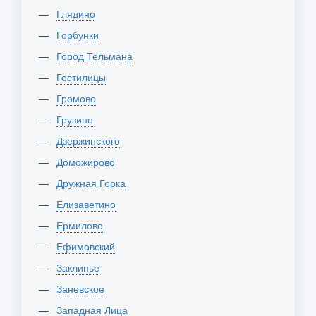
Глядино
Горбунки
Город Тельмана
Гостилицы
Громово
Грузино
Дзержинского
Доможирово
Дружная Горка
Елизаветино
Ермилово
Ефимовский
Заклинье
Заневское
Западная Лица