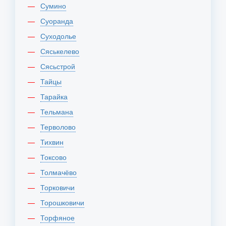
Сумино
Суоранда
Суходолье
Сяськелево
Сясьстрой
Тайцы
Тарайка
Тельмана
Терволово
Тихвин
Токсово
Толмачёво
Торковичи
Торошковичи
Торфяное