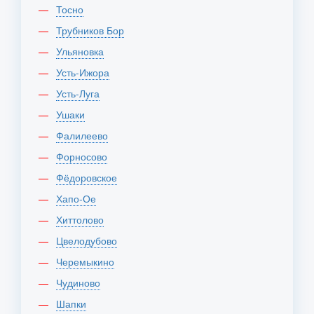
Тосно
Трубников Бор
Ульяновка
Усть-Ижора
Усть-Луга
Ушаки
Фалилеево
Форносово
Фёдоровское
Хапо-Ое
Хиттолово
Цвелодубово
Черемыкино
Чудиново
Шапки