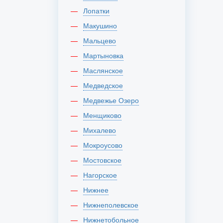
Лопатки
Макушино
Мальцево
Мартыновка
Маслянское
Медведское
Медвежье Озеро
Менщиково
Михалево
Мокроусово
Мостовское
Нагорское
Нижнее
Нижнеполевское
Нижнетобольное