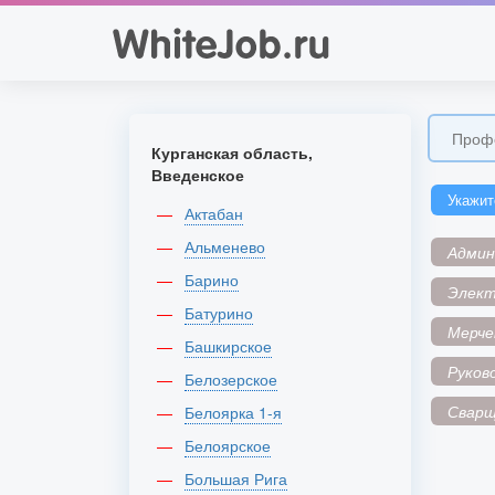
Курганская область,
Введенское
Укажит
Актабан
Альменево
Адми
Барино
Элек
Батурино
Мерче
Башкирское
Руков
Белозерское
Сварщ
Белоярка 1-я
Белоярское
Большая Рига