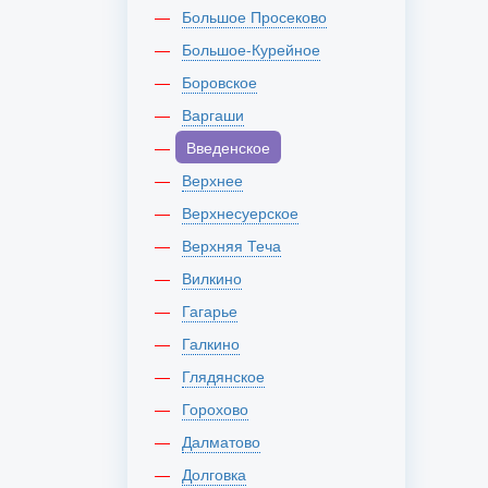
Большое Просеково
Большое-Курейное
Боровское
Варгаши
Введенское
Верхнее
Верхнесуерское
Верхняя Теча
Вилкино
Гагарье
Галкино
Глядянское
Горохово
Далматово
Долговка