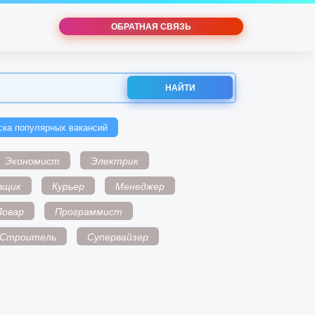
ОБРАТНАЯ СВЯЗЬ
НАЙТИ
ска популярных вакансий
Экономист
Электрик
вщик
Курьер
Менеджер
Повар
Программист
Строитель
Супервайзер