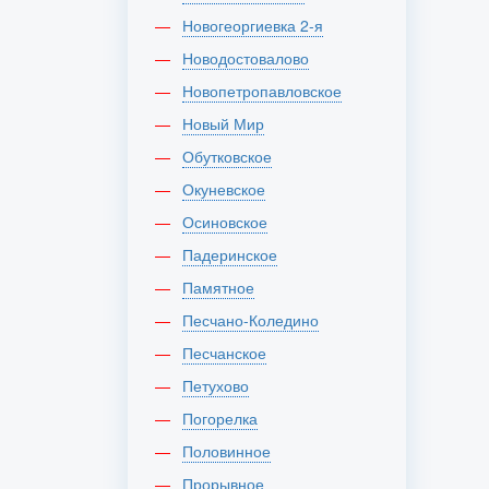
Новогеоргиевка 2-я
Новодостовалово
Новопетропавловское
Новый Мир
Обутковское
Окуневское
Осиновское
Падеринское
Памятное
Песчано-Коледино
Песчанское
Петухово
Погорелка
Половинное
Прорывное