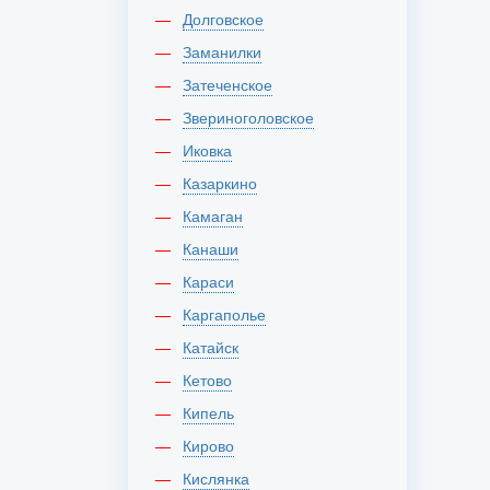
Долговское
Заманилки
Затеченское
Звериноголовское
Иковка
Казаркино
Камаган
Канаши
Караси
Каргаполье
Катайск
Кетово
Кипель
Кирово
Кислянка