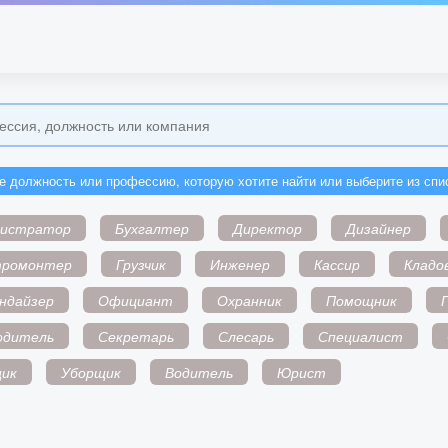
е должность или профессию, которую хотите найти или выберите из спи
нистратор
Бухгалтер
Директор
Дизайнер
тромонтер
Грузчик
Инженер
Кассир
Кладо
ндайзер
Официант
Охранник
Помощник
одитель
Секретарь
Слесарь
Специалист
ик
Уборщик
Водитель
Юрист