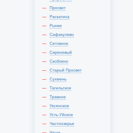
Просвет
Раскатиха
Рынки
Сафакулево
Сетовное
Сиреневый
Скоблино
Старый Просвет
Сухмень
Тагильское
Травное
Уксянское
Усть-Уйское
Частоозерье
Чаши