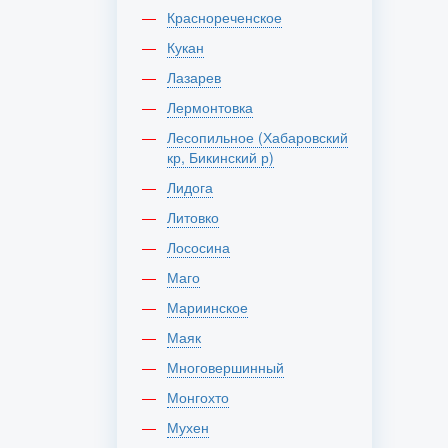
Краснореченское
Кукан
Лазарев
Лермонтовка
Лесопильное (Хабаровский
кр, Бикинский р)
Лидога
Литовко
Лососина
Маго
Мариинское
Маяк
Многовершинный
Монгохто
Мухен