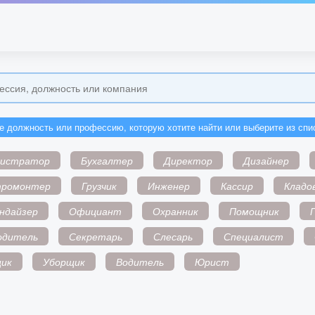
е должность или профессию, которую хотите найти или выберите из спи
нистратор
Бухгалтер
Директор
Дизайнер
тромонтер
Грузчик
Инженер
Кассир
Кладо
ндайзер
Официант
Охранник
Помощник
одитель
Секретарь
Слесарь
Специалист
ик
Уборщик
Водитель
Юрист