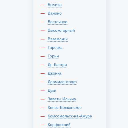
Бычиха
Ванино
Восточное
Высокогорный
Вяземский
Гаровка
Горин
Де-Кастри
Джонка
Дормидонтовка
Дуки
Заветы Ильича
Князе-Волконское
Комсомольск-на-Амуре
Корфовский