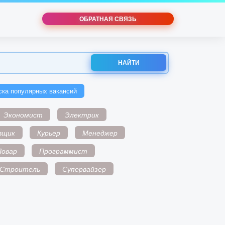
ОБРАТНАЯ СВЯЗЬ
НАЙТИ
ска популярных вакансий
Экономист
Электрик
вщик
Курьер
Менеджер
Повар
Программист
Строитель
Супервайзер