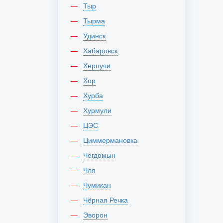
Тыр
Тырма
Удинск
Хабаровск
Херпучи
Хор
Хурба
Хурмули
ЦЭС
Циммермановка
Чегдомын
Чля
Чумикан
Чёрная Речка
Эворон