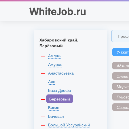
Хабаровский край,
Берёзовый
Укажит
Амгунь
Амурск
Адми
Анастасьевка
Элек
Аян
Мерче
База Дрофа
Руков
Берёзовый
Сварщ
Бикин
Бичевая
Большой Уссурийский