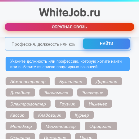
ОБРАТНАЯ СВЯЗЬ
НАЙТИ
Укажите должность или профессию, которую хотите найти
или выберите из списка популярных вакансий
Администратор
Бухгалтер
Директор
Дизайнер
Экономист
Электрик
Электромонтер
Грузчик
Инженер
Кассир
Кладовщик
Курьер
Менеджер
Мерчендайзер
Официант
Охранник
Помощник
Повар