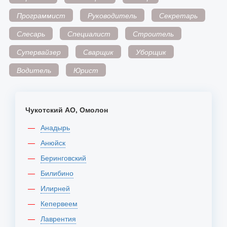
Программист
Руководитель
Секретарь
Слесарь
Специалист
Строитель
Супервайзер
Сварщик
Уборщик
Водитель
Юрист
Чукотский АО, Омолон
Анадырь
Анюйск
Беринговский
Билибино
Илирней
Кепервеем
Лаврентия