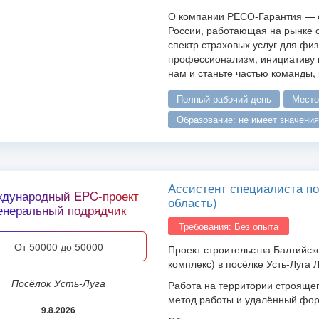
О компании РЕСО-Гарантия — о
России, работающая на рынке 
спектр страховых услуг для фи
профессионализм, инициативу и
нам и станьте частью команды,
полный рабочий день
мест
образование: не имеет значения
Ассистент специалиста по
дународный EPC-проект
область)
енеральный подрядчик
Требования: Без опыта
от 50000 до 50000
Проект строительства Балтийск
комплекс) в посёлке Усть-Луга 
посёлок Усть-Луга
Работа на территории строяще
метод работы и удалённый фор
9.8.2026