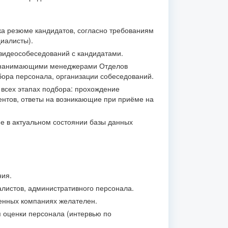
ка резюме кандидатов, согласно требованиям
иалисты).
видеособеседований с кандидатами.
с нанимающими менеджерами Отделов
ора персонала, организации собеседований.
 всех этапах подбора: прохождение
ентов, ответы на возникающие при приёме на
 в актуальном состоянии базы данных
ния.
листов, административного персонала.
енных компаниях желателен.
 оценки персонала (интервью по