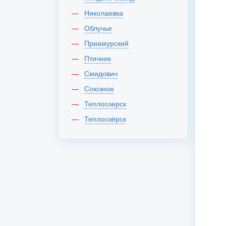
Николаевка
Облучье
Приамурский
Птичник
Смидович
Союзное
Теплоозерск
Теплоозёрск