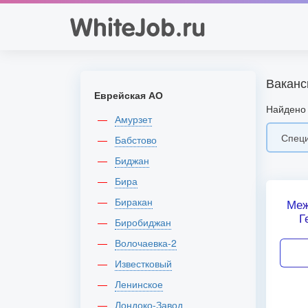
Ваканс
Еврейская АО
Найдено 
Амурзет
Бабстово
Биджан
Бира
Биракан
Меж
Г
Биробиджан
Волочаевка-2
Известковый
Ленинское
Лондоко-Завод