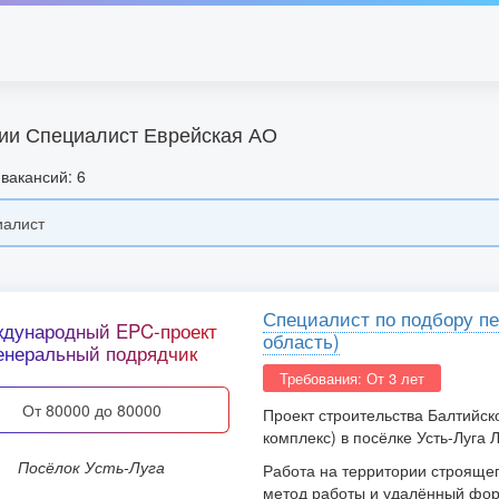
ии Специалист Еврейская АО
вакансий: 6
Специалист по подбору пе
дународный EPC-проект
область)
енеральный подрядчик
Требования: От 3 лет
от 80000 до 80000
Проект строительства Балтийск
комплекс) в посёлке Усть-Луга 
посёлок Усть-Луга
Работа на территории строяще
метод работы и удалённый фор