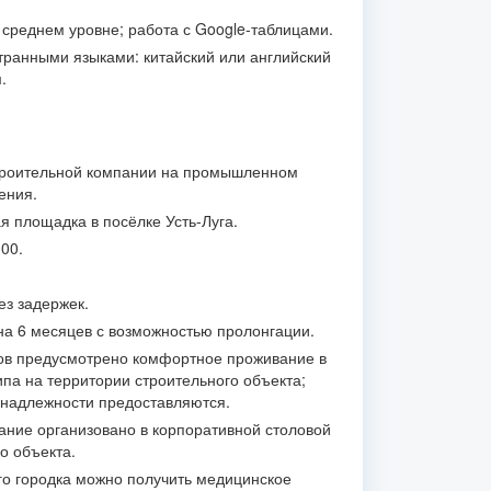
а среднем уровне; работа с Google-таблицами.
ранными языками: китайский или английский
.
троительной компании на промышленном
ения.
я площадка в посёлке Усть-Луга.
00.
ез задержек.
на 6 месяцев с возможностью пролонгации.
ов предусмотрено комфортное проживание в
па на территории строительного объекта;
надлежности предоставляются.
ание организовано в корпоративной столовой
о объекта.
го городка можно получить медицинское