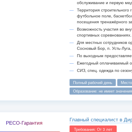
обслуживание и первую ме
Территория строительного 
футбольное поле, баскетбо
посещения тренажёрного за
Возможность участия во вн
спортивных соревнованиях.
Для местных сотрудников о
Сосновый Бор, п. Усть-Луга,
По выходным предоставляет
Ежегодный оплачиваемый от
СИЗ, спец. одежда по сезон
полный рабочий день
мест
образование: не имеет значения
Главный специалист в Ди
РЕСО-Гарантия
Требования: От 3 лет