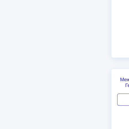
Меж
Г